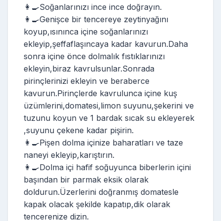
👩‍🍳Soğanlarınızı ince ince doğrayın.
👩‍🍳Genişce bir tencereye zeytinyağını
koyup,ısınınca içine soğanlarınızı
ekleyip,şeffaflaşıncaya kadar kavurun.Daha
sonra içine önce dolmalık fıstıklarınızı
ekleyin,biraz kavrulsunlar.Sonrada
pirinçlerinizi ekleyin ve beraberce
kavurun.Pirinçlerde kavrulunca içine kuş
üzümlerini,domatesi,limon suyunu,şekerini ve
tuzunu koyun ve 1 bardak sıcak su ekleyerek
,suyunu çekene kadar pişirin.
👩‍🍳Pişen dolma içinize baharatları ve taze
naneyi ekleyip,karıştırın.
👩‍🍳Dolma içi hafif soğuyunca biberlerin içini
başından bir parmak eksik olarak
doldurun.Üzerlerini doğranmış domatesle
kapak olacak şekilde kapatıp,dik olarak
tencerenize dizin.