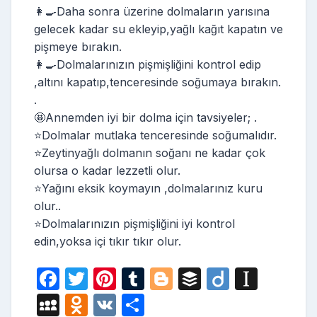
👩‍🍳Daha sonra üzerine dolmaların yarısına
gelecek kadar su ekleyip,yağlı kağıt kapatın ve
pişmeye bırakın.
👩‍🍳Dolmalarınızın pişmişliğini kontrol edip
,altını kapatıp,tenceresinde soğumaya bırakın.
.
🤩Annemden iyi bir dolma için tavsiyeler; .
⭐️Dolmalar mutlaka tenceresinde soğumalıdır.
⭐️Zeytinyağlı dolmanın soğanı ne kadar çok
olursa o kadar lezzetli olur.
⭐️Yağını eksik koymayın ,dolmalarınız kuru
olur..
⭐️Dolmalarınızın pişmişliğini iyi kontrol
edin,yoksa içi tıkır tıkır olur.
F
T
Pi
T
Bl
B
Di
In
a
w
nt
u
o
uf
ig
st
M
O
V
S