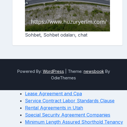
Sohbet, Sohbet odaları, chat
Powered By:
WordPress
|
Theme:
newsbook
By
OdieThemes
Lease Agreement and Cpa
Service Contract Labor Standards Clause
Rental Agreements in Utah
Special Security Agreement Companies
Minimum Length Assured Shorthold Tenancy