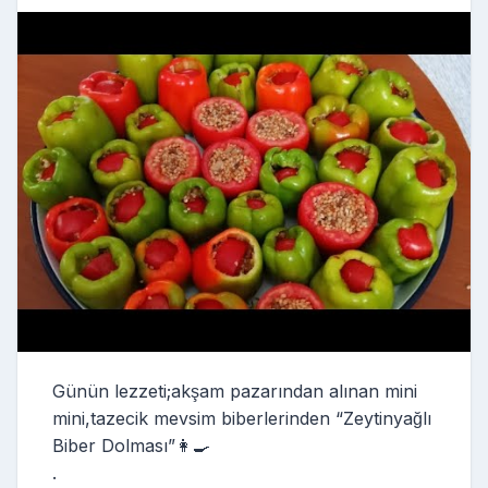
Günün lezzeti;akşam pazarından alınan mini
mini,tazecik mevsim biberlerinden “Zeytinyağlı
Biber Dolması”👩‍🍳
.