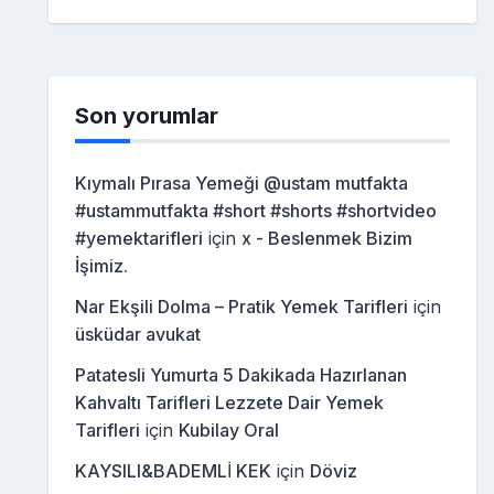
Son yorumlar
Kıymalı Pırasa Yemeği @ustam mutfakta
#ustammutfakta #short #shorts #shortvideo
#yemektarifleri
için
x - Beslenmek Bizim
İşimiz.
Nar Ekşili Dolma – Pratik Yemek Tarifleri
için
üsküdar avukat
Patatesli Yumurta 5 Dakikada Hazırlanan
Kahvaltı Tarifleri Lezzete Dair Yemek
Tarifleri
için
Kubilay Oral
KAYSILI&BADEMLİ KEK
için
Döviz