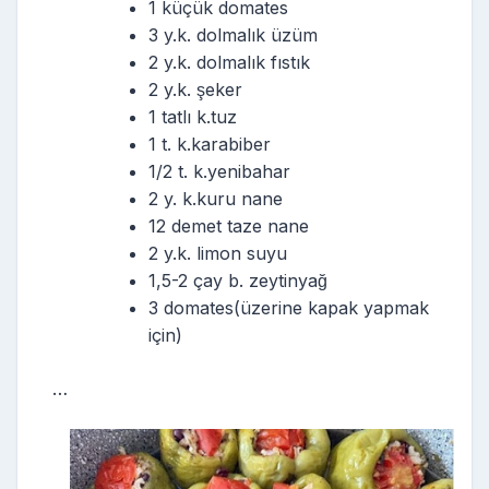
1 küçük domates
3 y.k. dolmalık üzüm
2 y.k. dolmalık fıstık
2 y.k. şeker
1 tatlı k.tuz
1 t. k.karabiber
1/2 t. k.yenibahar
2 y. k.kuru nane
12 demet taze nane
2 y.k. limon suyu
1,5-2 çay b. zeytinyağ
3 domates(üzerine kapak yapmak
için)
…