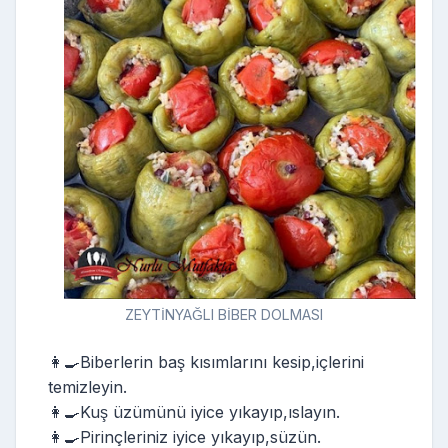
ZEYTİNYAĞLI BİBER DOLMASI
👩‍🍳Biberlerin baş kısımlarını kesip,içlerini
temizleyin.
👩‍🍳Kuş üzümünü iyice yıkayıp,ıslayın.
👩‍🍳Pirinçleriniz iyice yıkayıp,süzün.