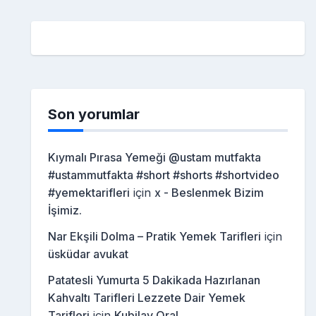
Son yorumlar
Kıymalı Pırasa Yemeği @ustam mutfakta
#ustammutfakta #short #shorts #shortvideo
#yemektarifleri
için
x - Beslenmek Bizim
İşimiz.
Nar Ekşili Dolma – Pratik Yemek Tarifleri
için
üsküdar avukat
Patatesli Yumurta 5 Dakikada Hazırlanan
Kahvaltı Tarifleri Lezzete Dair Yemek
Tarifleri
için
Kubilay Oral