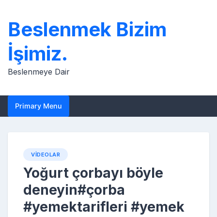
Skip
to
Beslenmek Bizim
content
İşimiz.
Beslenmeye Dair
Primary Menu
VIDEOLAR
Yoğurt çorbayı böyle
deneyin#çorba
#yemektarifleri #yemek