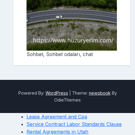
Sohbet, Sohbet odaları, chat
Powered By:
WordPress
|
Theme:
newsbook
By
OdieThemes
Lease Agreement and Cpa
Service Contract Labor Standards Clause
Rental Agreements in Utah