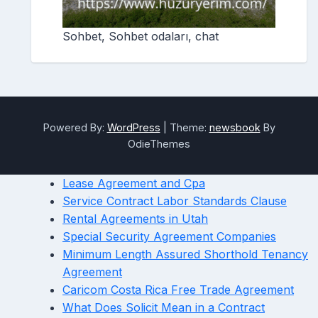
Sohbet, Sohbet odaları, chat
Powered By:
WordPress
|
Theme:
newsbook
By
OdieThemes
Lease Agreement and Cpa
Service Contract Labor Standards Clause
Rental Agreements in Utah
Special Security Agreement Companies
Minimum Length Assured Shorthold Tenancy
Agreement
Caricom Costa Rica Free Trade Agreement
What Does Solicit Mean in a Contract