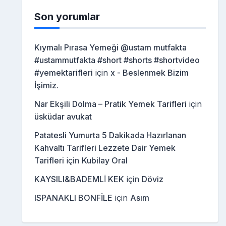
Son yorumlar
Kıymalı Pırasa Yemeği @ustam mutfakta
#ustammutfakta #short #shorts #shortvideo
#yemektarifleri
için
x - Beslenmek Bizim
İşimiz.
Nar Ekşili Dolma – Pratik Yemek Tarifleri
için
üsküdar avukat
Patatesli Yumurta 5 Dakikada Hazırlanan
Kahvaltı Tarifleri Lezzete Dair Yemek
Tarifleri
için
Kubilay Oral
KAYSILI&BADEMLİ KEK
için
Döviz
ISPANAKLI BONFİLE
için
Asım