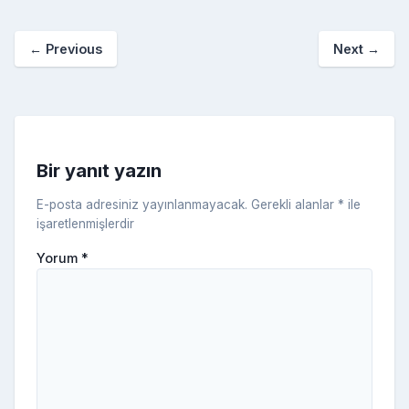
b
st
r
er
a
p
o
e
o
p
a
kl
←
Previous
Next
→
o
er
c
a
k
e
s
s
ni
Bir yanıt yazın
ki
E-posta adresiniz yayınlanmayacak.
Gerekli alanlar
*
ile
işaretlenmişlerdir
Yorum
*