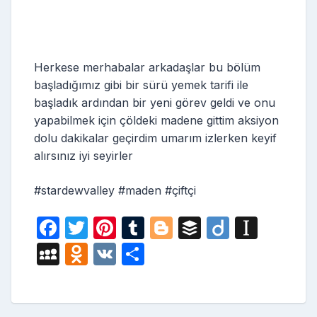
Herkese merhabalar arkadaşlar bu bölüm
başladığımız gibi bir sürü yemek tarifi ile
başladık ardından bir yeni görev geldi ve onu
yapabilmek için çöldeki madene gittim aksiyon
dolu dakikalar geçirdim umarım izlerken keyif
alırsınız iyi seyirler
#stardewvalley #maden #çiftçi
F
T
Pi
T
Bl
B
Di
In
a
w
nt
u
o
uf
ig
st
M
O
V
S
c
itt
er
m
g
fe
o
a
y
d
K
h
e
er
e
bl
g
r
p
S
n
ar