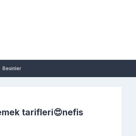
Besinler
emek tarifleri😍nefis