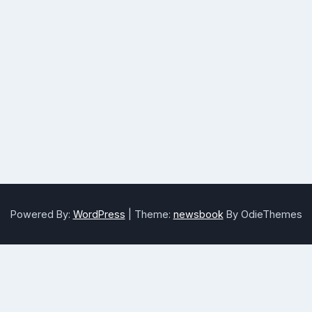
Powered By:
WordPress
|
Theme:
newsbook
By OdieThemes