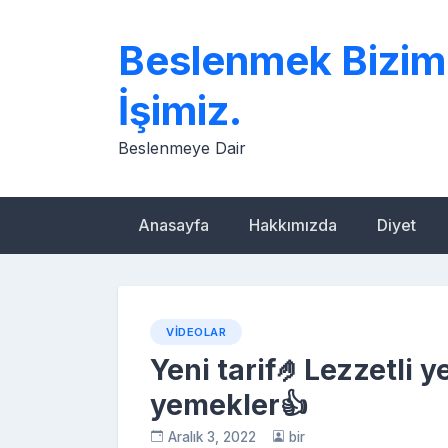
Skip
to
Beslenmek Bizim
content
İşimiz.
Beslenmeye Dair
Anasayfa
Hakkımızda
Diyet
VIDEOLAR
Yeni tarif🤌Lezzetli y
yemekler👍
Aralık 3, 2022
bir