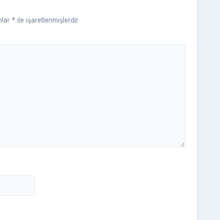
ki
nlar
*
ile işaretlenmişlerdir