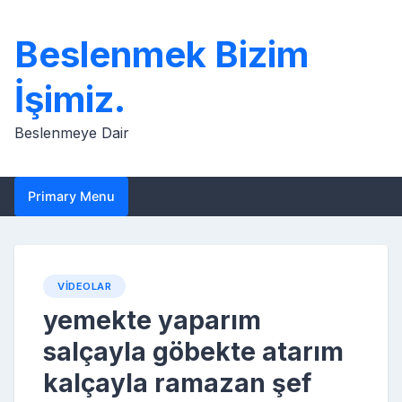
Skip
to
Beslenmek Bizim
content
İşimiz.
Beslenmeye Dair
Primary Menu
VIDEOLAR
yemekte yaparım
salçayla göbekte atarım
kalçayla ramazan şef