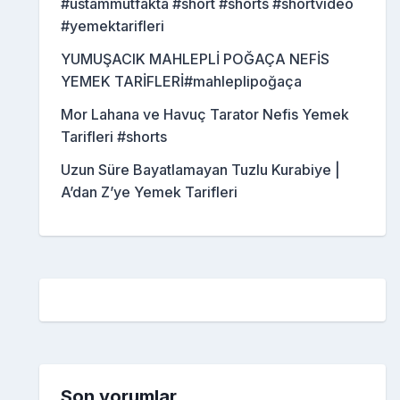
#ustammutfakta #short #shorts #shortvideo
#yemektarifleri
YUMUŞACIK MAHLEPLİ POĞAÇA NEFİS
YEMEK TARİFLERİ#mahleplipoğaça
Mor Lahana ve Havuç Tarator Nefis Yemek
Tarifleri #shorts
Uzun Süre Bayatlamayan Tuzlu Kurabiye |
A’dan Z’ye Yemek Tarifleri
Son yorumlar