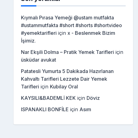
Kıymalı Pırasa Yemeği @ustam mutfakta
#ustammutfakta #short #shorts #shortvideo
#yemektarifleri
için
x - Beslenmek Bizim
İşimiz.
Nar Ekşili Dolma – Pratik Yemek Tarifleri
için
üsküdar avukat
Patatesli Yumurta 5 Dakikada Hazırlanan
Kahvaltı Tarifleri Lezzete Dair Yemek
Tarifleri
için
Kubilay Oral
KAYSILI&BADEMLİ KEK
için
Döviz
ISPANAKLI BONFİLE
için
Asım