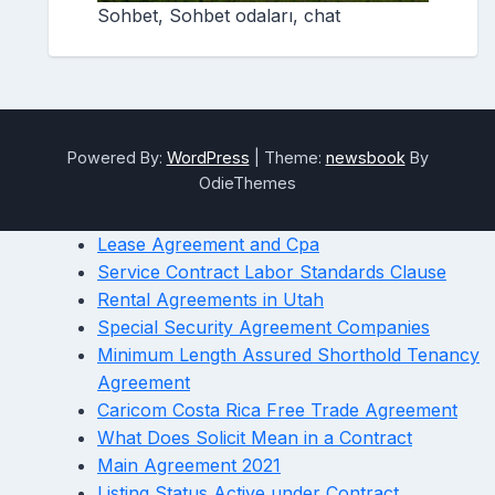
Sohbet, Sohbet odaları, chat
Powered By:
WordPress
|
Theme:
newsbook
By
OdieThemes
Lease Agreement and Cpa
Service Contract Labor Standards Clause
Rental Agreements in Utah
Special Security Agreement Companies
Minimum Length Assured Shorthold Tenancy
Agreement
Caricom Costa Rica Free Trade Agreement
What Does Solicit Mean in a Contract
Main Agreement 2021
Listing Status Active under Contract