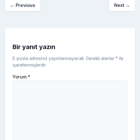
a
kl
←
Previous
Next
→
o
er
c
a
k
e
s
s
ni
Bir yanıt yazın
ki
E-posta adresiniz yayınlanmayacak.
Gerekli alanlar
*
ile
işaretlenmişlerdir
Yorum
*