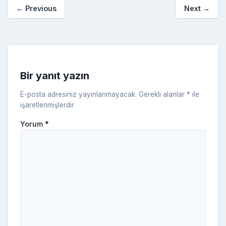
a
kl
←
Previous
Next
→
o
er
c
a
k
e
s
s
ni
Bir yanıt yazın
ki
E-posta adresiniz yayınlanmayacak.
Gerekli alanlar
*
ile
işaretlenmişlerdir
Yorum
*