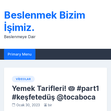
Skip
to
Beslenmek Bizim
content
İşimiz.
Beslenmeye Dair
Primary Menu
VIDEOLAR
Yemek Tarifleri! 🥧 #part1
#keşfetedüş @tocaboca
Ocak 30, 2023
bir