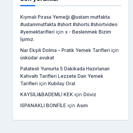
Kıymalı Pırasa Yemeği @ustam mutfakta
#ustammutfakta #short #shorts #shortvideo
#yemektarifleri
için
x - Beslenmek Bizim
İşimiz.
Nar Ekşili Dolma – Pratik Yemek Tarifleri
için
üsküdar avukat
Patatesli Yumurta 5 Dakikada Hazırlanan
Kahvaltı Tarifleri Lezzete Dair Yemek
Tarifleri
için
Kubilay Oral
KAYSILI&BADEMLİ KEK
için
Döviz
ISPANAKLI BONFİLE
için
Asım