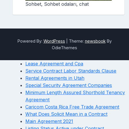
Sohbet, Sohbet odaları, chat
Powered By:
WordPress
|
Theme:
newsbook
By
OdieThemes
Lease Agreement and Cpa
Service Contract Labor Standards Clause
Rental Agreements in Utah
Special Security Agreement Companies
Minimum Length Assured Shorthold Tenancy
Agreement
Caricom Costa Rica Free Trade Agreement
What Does Solicit Mean in a Contract
Main Agreement 2021
Listing Status Active under Contract