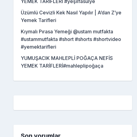
YEMEK TARİFLERİ #yeşilfasulye
Üzümlü Cevizli Kek Nasıl Yapılır | A’dan Z’ye
Yemek Tarifleri
Kıymalı Pırasa Yemeği @ustam mutfakta
#ustammutfakta #short #shorts #shortvideo
#yemektarifleri
YUMUŞACIK MAHLEPLİ POĞAÇA NEFİS
YEMEK TARİFLERİ#mahleplipoğaça
Son yorumlar