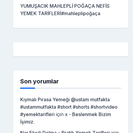
YUMUŞACIK MAHLEPLİ POĞAÇA NEFİS
YEMEK TARİFLERİ#mahleplipoğaça
Son yorumlar
Kıymalı Pırasa Yemeği @ustam mutfakta
#ustammutfakta #short #shorts #shortvideo
#yemektarifleri
için
x - Beslenmek Bizim
İşimiz.
Nar Ekşili Dolma – Pratik Yemek Tarifleri
için