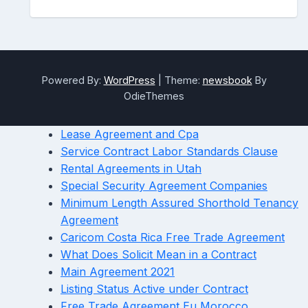
Powered By:
WordPress
|
Theme:
newsbook
By
OdieThemes
Lease Agreement and Cpa
Service Contract Labor Standards Clause
Rental Agreements in Utah
Special Security Agreement Companies
Minimum Length Assured Shorthold Tenancy
Agreement
Caricom Costa Rica Free Trade Agreement
What Does Solicit Mean in a Contract
Main Agreement 2021
Listing Status Active under Contract
Free Trade Agreement Eu Morocco