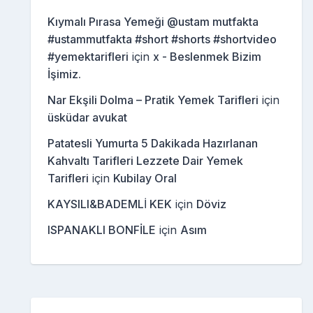
Kıymalı Pırasa Yemeği @ustam mutfakta
#ustammutfakta #short #shorts #shortvideo
#yemektarifleri
için
x - Beslenmek Bizim
İşimiz.
Nar Ekşili Dolma – Pratik Yemek Tarifleri
için
üsküdar avukat
Patatesli Yumurta 5 Dakikada Hazırlanan
Kahvaltı Tarifleri Lezzete Dair Yemek
Tarifleri
için
Kubilay Oral
KAYSILI&BADEMLİ KEK
için
Döviz
ISPANAKLI BONFİLE
için
Asım