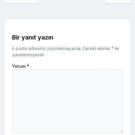
o
er
c
a
k
e
s
s
ni
Bir yanıt yazın
ki
E-posta adresiniz yayınlanmayacak.
Gerekli alanlar
*
ile
işaretlenmişlerdir
Yorum
*