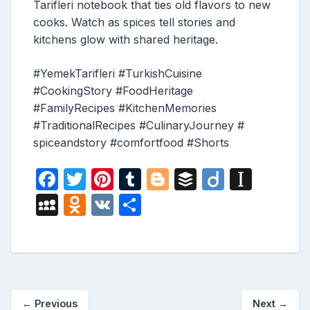
Tarifleri notebook that ties old flavors to new
cooks. Watch as spices tell stories and
kitchens glow with shared heritage.
#YemekTarifleri #TurkishCuisine
#CookingStory #FoodHeritage
#FamilyRecipes #KitchenMemories
#TraditionalRecipes #CulinaryJourney #
spiceandstory #comfortfood #Shorts
F
T
Pi
T
Bl
B
Di
In
a
w
nt
u
o
uf
ig
st
M
O
V
S
c
itt
er
m
g
fe
o
a
y
d
K
h
e
er
e
bl
g
r
p
S
n
ar
b
st
r
er
a
p
o
e
o
p
a
kl
←
Previous
Next
→