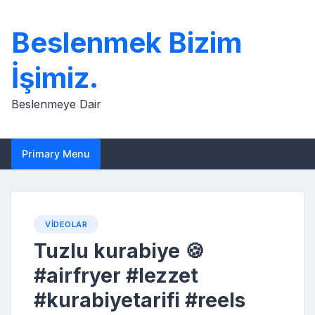
Skip
to
Beslenmek Bizim
content
İşimiz.
Beslenmeye Dair
Primary Menu
VIDEOLAR
Tuzlu kurabiye 🍪
#airfryer #lezzet
#kurabiyetarifi #reels