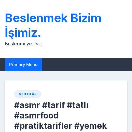
Skip
to
Beslenmek Bizim
content
İşimiz.
Beslenmeye Dair
Primary Menu
VIDEOLAR
#asmr #tarif #tatlı
#asmrfood
#pratiktarifler #yemek