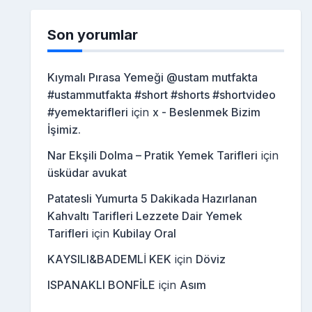
Son yorumlar
Kıymalı Pırasa Yemeği @ustam mutfakta
#ustammutfakta #short #shorts #shortvideo
#yemektarifleri
için
x - Beslenmek Bizim
İşimiz.
Nar Ekşili Dolma – Pratik Yemek Tarifleri
için
üsküdar avukat
Patatesli Yumurta 5 Dakikada Hazırlanan
Kahvaltı Tarifleri Lezzete Dair Yemek
Tarifleri
için
Kubilay Oral
KAYSILI&BADEMLİ KEK
için
Döviz
ISPANAKLI BONFİLE
için
Asım