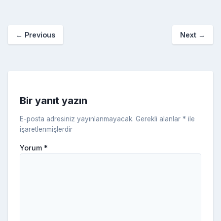
b
st
r
er
a
p
o
e
o
p
a
kl
←
Previous
Next
→
o
er
c
a
k
e
s
s
ni
Bir yanıt yazın
ki
E-posta adresiniz yayınlanmayacak.
Gerekli alanlar
*
ile
işaretlenmişlerdir
Yorum
*