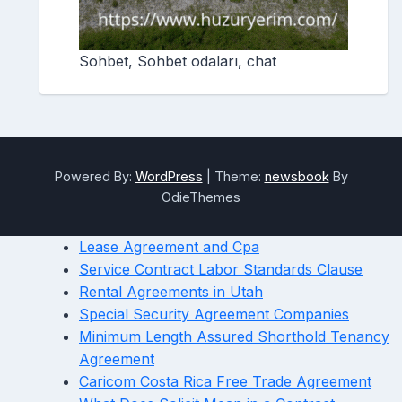
Sohbet, Sohbet odaları, chat
Powered By:
WordPress
|
Theme:
newsbook
By
OdieThemes
Lease Agreement and Cpa
Service Contract Labor Standards Clause
Rental Agreements in Utah
Special Security Agreement Companies
Minimum Length Assured Shorthold Tenancy
Agreement
Caricom Costa Rica Free Trade Agreement