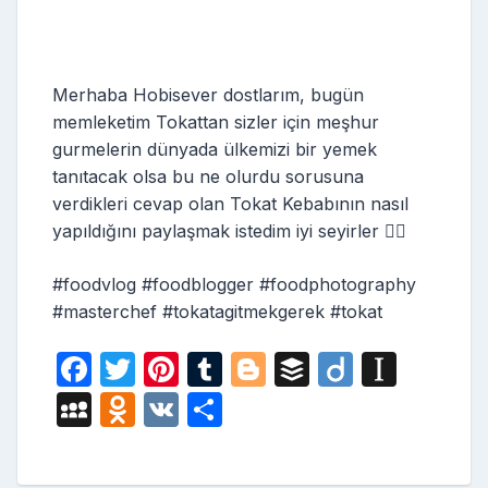
Merhaba Hobisever dostlarım, bugün
memleketim Tokattan sizler için meşhur
gurmelerin dünyada ülkemizi bir yemek
tanıtacak olsa bu ne olurdu sorusuna
verdikleri cevap olan Tokat Kebabının nasıl
yapıldığını paylaşmak istedim iyi seyirler 🙋‍♀️
#foodvlog #foodblogger #foodphotography
#masterchef #tokatagitmekgerek #tokat
F
T
Pi
T
Bl
B
Di
In
a
w
nt
u
o
uf
ig
st
M
O
V
S
c
itt
er
m
g
fe
o
a
y
d
K
h
e
er
e
bl
g
r
p
S
n
ar