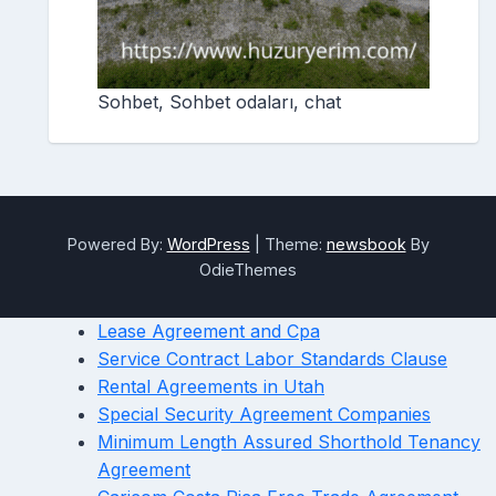
Sohbet, Sohbet odaları, chat
Powered By:
WordPress
|
Theme:
newsbook
By
OdieThemes
Lease Agreement and Cpa
Service Contract Labor Standards Clause
Rental Agreements in Utah
Special Security Agreement Companies
Minimum Length Assured Shorthold Tenancy
Agreement