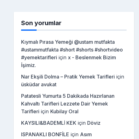
Son yorumlar
Kıymalı Pırasa Yemeği @ustam mutfakta
#ustammutfakta #short #shorts #shortvideo
#yemektarifleri
için
x - Beslenmek Bizim
İşimiz.
Nar Ekşili Dolma – Pratik Yemek Tarifleri
için
üsküdar avukat
Patatesli Yumurta 5 Dakikada Hazırlanan
Kahvaltı Tarifleri Lezzete Dair Yemek
Tarifleri
için
Kubilay Oral
KAYSILI&BADEMLİ KEK
için
Döviz
ISPANAKLI BONFİLE
için
Asım