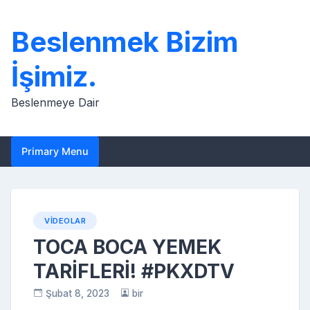
Skip
to
Beslenmek Bizim
content
İşimiz.
Beslenmeye Dair
Primary Menu
VIDEOLAR
TOCA BOCA YEMEK
TARİFLERİ! #PKXDTV
Şubat 8, 2023
bir