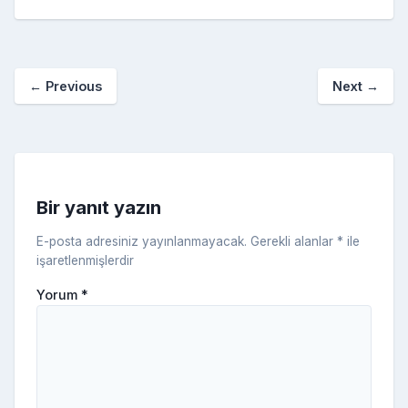
e
er
e
bl
g
r
p
S
n
ar
b
st
r
er
a
p
o
e
o
p
a
kl
←
Previous
Next
→
o
er
c
a
k
e
s
s
ni
Bir yanıt yazın
ki
E-posta adresiniz yayınlanmayacak.
Gerekli alanlar
*
ile
işaretlenmişlerdir
Yorum
*