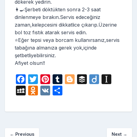
dökerek yedirin.
👩‍🍳Şerbeti döktükten sonra 2-3 saat
dinlenmeye bırakın.Servis edeceğiniz
zaman,kelepcesini dikkatlice çıkarıp.Üzerine
bol toz fıstık atarak servis edin.
⭐️Eğer tepsi veya borcam kullanırsanız,servis
tabağına almanıza gerek yok,içinde
şetbetliyebilirsiniz.
Afiyet olsun!!
F
T
Pi
T
Bl
B
Di
In
a
w
nt
u
o
uf
ig
st
M
O
V
S
c
itt
er
m
g
fe
o
a
y
d
K
h
e
er
e
bl
g
r
p
S
n
ar
b
st
r
er
a
p
o
e
o
p
a
kl
←
Previous
Next
→