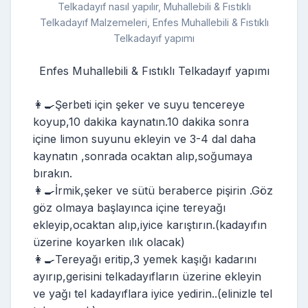
Telkadayıf nasıl yapılır, Muhallebili & Fıstıklı
Telkadayıf Malzemeleri, Enfes Muhallebili & Fıstıklı
Telkadayıf yapımı
Enfes Muhallebili & Fıstıklı Telkadayıf yapımı
👩‍🍳Şerbeti için şeker ve suyu tencereye
koyup,10 dakika kaynatın.10 dakika sonra
içine limon suyunu ekleyin ve 3-4 dal daha
kaynatın ,sonrada ocaktan alıp,soğumaya
bırakın.
👩‍🍳İrmik,şeker ve sütü beraberce pişirin .Göz
göz olmaya başlayınca içine tereyağı
ekleyip,ocaktan alıp,iyice karıştırın.(kadayıfın
üzerine koyarken ılık olacak)
👩‍🍳Tereyağı eritip,3 yemek kaşığı kadarını
ayırıp,gerisini telkadayıfların üzerine ekleyin
ve yağı tel kadayıflara iyice yedirin..(elinizle tel