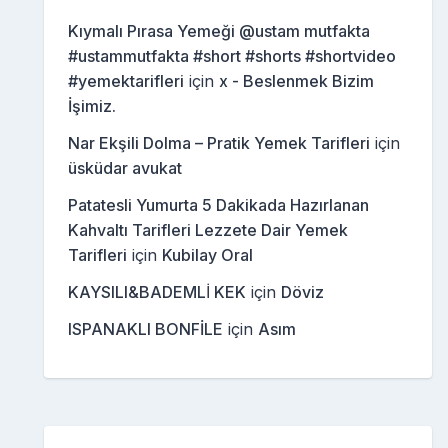
Kıymalı Pırasa Yemeği @ustam mutfakta
#ustammutfakta #short #shorts #shortvideo
#yemektarifleri
için
x - Beslenmek Bizim
İşimiz.
Nar Ekşili Dolma – Pratik Yemek Tarifleri
için
üsküdar avukat
Patatesli Yumurta 5 Dakikada Hazırlanan
Kahvaltı Tarifleri Lezzete Dair Yemek
Tarifleri
için
Kubilay Oral
KAYSILI&BADEMLİ KEK
için
Döviz
ISPANAKLI BONFİLE
için
Asım