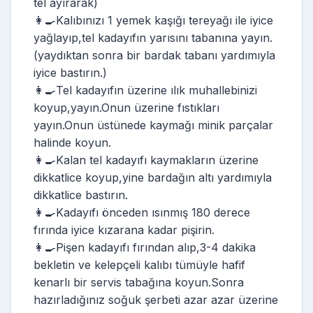
tel ayırarak)
👩‍🍳Kalıbınızı 1 yemek kaşığı tereyağı ile iyice
yağlayıp,tel kadayıfın yarısını tabanına yayın.
(yaydıktan sonra bir bardak tabanı yardımıyla
iyice bastırın.)
👩‍🍳Tel kadayıfın üzerine ılık muhallebinizi
koyup,yayın.Onun üzerine fıstıkları
yayın.Onun üstünede kaymağı minik parçalar
halinde koyun.
👩‍🍳Kalan tel kadayıfı kaymakların üzerine
dikkatlice koyup,yine bardağın altı yardımıyla
dikkatlice bastırın.
👩‍🍳Kadayıfı önceden ısınmış 180 derece
fırında iyice kızarana kadar pişirin.
👩‍🍳Pişen kadayıfı fırından alıp,3-4 dakika
bekletin ve kelepçeli kalıbı tümüyle hafif
kenarlı bir servis tabağına koyun.Sonra
hazırladığınız soğuk şerbeti azar azar üzerine