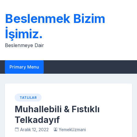
Skip
to
Beslenmek Bizim
content
İşimiz.
Beslenmeye Dair
Primary Menu
TATLILAR
Muhallebili & Fıstıklı
Telkadayıf
Aralık 12, 2022
YemekUzmani