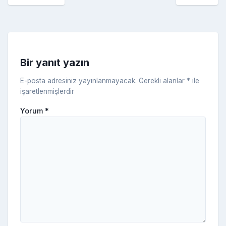
o
er
c
a
k
e
s
s
ni
Bir yanıt yazın
ki
E-posta adresiniz yayınlanmayacak.
Gerekli alanlar
*
ile
işaretlenmişlerdir
Yorum
*