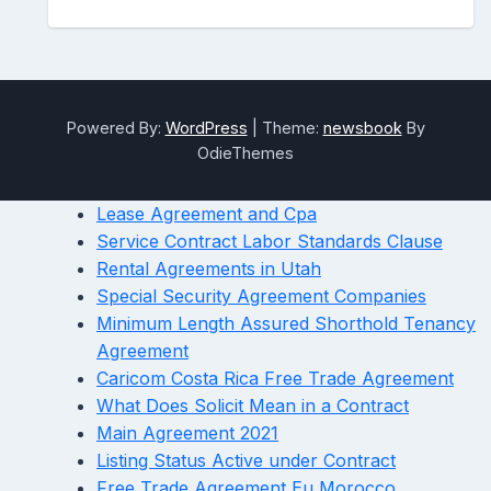
Powered By:
WordPress
|
Theme:
newsbook
By
OdieThemes
Lease Agreement and Cpa
Service Contract Labor Standards Clause
Rental Agreements in Utah
Special Security Agreement Companies
Minimum Length Assured Shorthold Tenancy
Agreement
Caricom Costa Rica Free Trade Agreement
What Does Solicit Mean in a Contract
Main Agreement 2021
Listing Status Active under Contract
Free Trade Agreement Eu Morocco