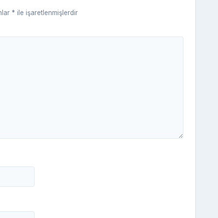
ki
nlar
*
ile işaretlenmişlerdir