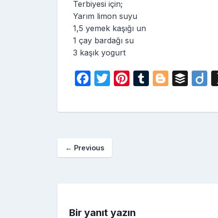
Terbiyesi için;
Yarım limon suyu
1,5 yemek kaşığı un
1 çay bardağı su
3 kaşık yogurt
F
T
Pi
T
Bl
B
D
a
w
nt
u
o
uf
i
c
itt
er
m
g
fe
o
e
er
e
bl
g
r
b
st
r
er
←
Previous
o
o
k
Bir yanıt yazın