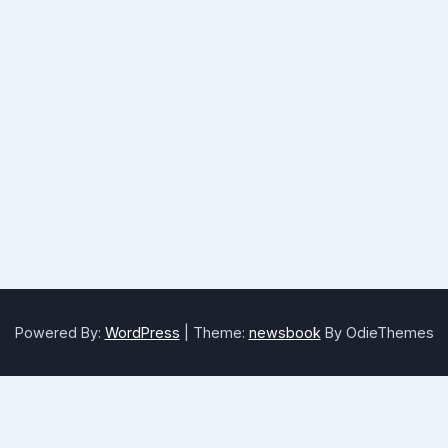
Powered By:
WordPress
|
Theme:
newsbook
By OdieThemes