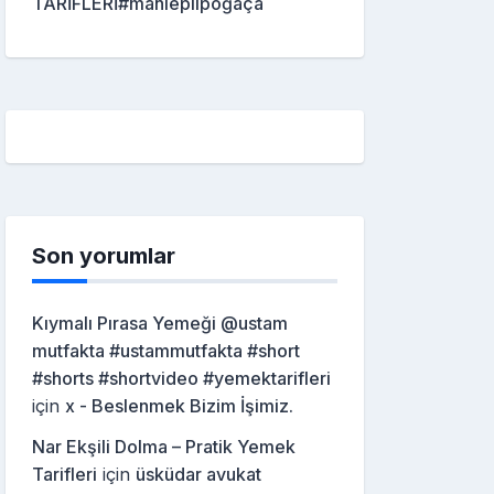
TARİFLERİ#mahleplipoğaça
Son yorumlar
Kıymalı Pırasa Yemeği @ustam
mutfakta #ustammutfakta #short
#shorts #shortvideo #yemektarifleri
için
x - Beslenmek Bizim İşimiz.
Nar Ekşili Dolma – Pratik Yemek
Tarifleri
için
üsküdar avukat