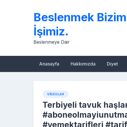
Skip
to
Beslenmek Bizim
content
İşimiz.
Beslenmeye Dair
Anasayfa
Hakkımızda
Diyet
VIDEOLAR
Terbiyeli tavuk haşl
#aboneolmayiunutma
#yemektarifleri #tar