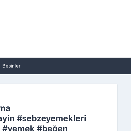
Besinler
ama
yin #sebzeyemekleri
if #yemek #beğen