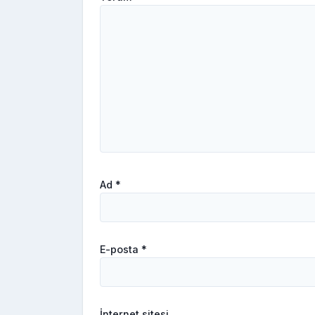
Ad
*
E-posta
*
İnternet sitesi