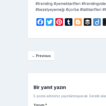
#trending #yemektarifleri #trendingvid
#bezelyeyemeği #çorba #tatlıtarifleri
F
T
Pi
T
Bl
B
D
a
w
nt
u
o
uf
i
c
itt
er
m
g
fe
o
e
er
e
bl
g
r
b
st
r
er
←
Previous
o
o
k
Bir yanıt yazın
E-posta adresiniz yayınlanmayacak.
Gerekli ala
Yorum
*