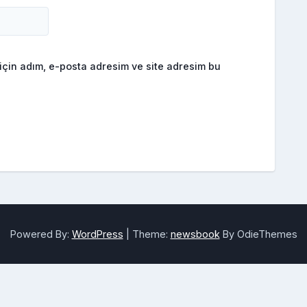
için adım, e-posta adresim ve site adresim bu
Powered By:
WordPress
|
Theme:
newsbook
By OdieThemes