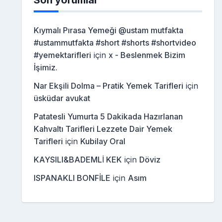
Son yorumlar
Kıymalı Pırasa Yemeği @ustam mutfakta
#ustammutfakta #short #shorts #shortvideo
#yemektarifleri
için
x - Beslenmek Bizim
İşimiz.
Nar Ekşili Dolma – Pratik Yemek Tarifleri
için
üsküdar avukat
Patatesli Yumurta 5 Dakikada Hazırlanan
Kahvaltı Tarifleri Lezzete Dair Yemek
Tarifleri
için
Kubilay Oral
KAYSILI&BADEMLİ KEK
için
Döviz
ISPANAKLI BONFİLE
için
Asım