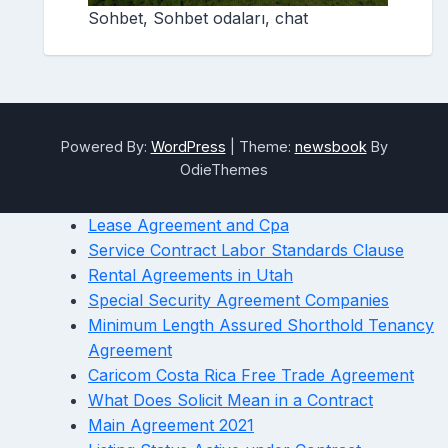
Sohbet, Sohbet odaları, chat
Powered By:
WordPress
|
Theme:
newsbook
By
OdieThemes
Lease Agreement and Cpa
Service Contract Labor Standards Clause
Rental Agreements in Utah
Special Security Agreement Companies
Minimum Length Assured Shorthold Tenancy
Agreement
Caricom Costa Rica Free Trade Agreement
What Does Solicit Mean in a Contract
Main Agreement 2021