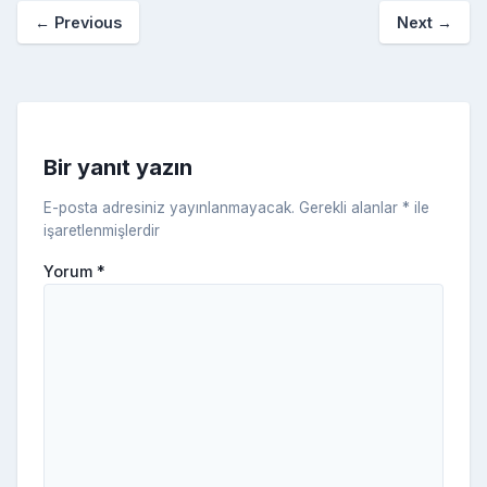
o
p
a
kl
←
Previous
Next
→
o
er
c
a
k
e
s
s
ni
Bir yanıt yazın
ki
E-posta adresiniz yayınlanmayacak.
Gerekli alanlar
*
ile
işaretlenmişlerdir
Yorum
*