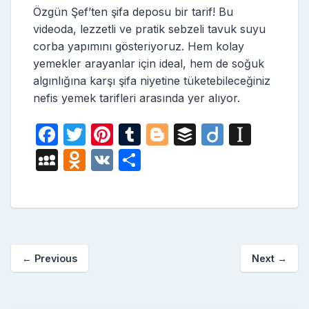
Özgün Şef’ten şifa deposu bir tarif! Bu
videoda, lezzetli ve pratik sebzeli tavuk suyu
corba yapımını gösteriyoruz. Hem kolay
yemekler arayanlar için ideal, hem de soğuk
algınlığına karşı şifa niyetine tüketebileceğiniz
nefis yemek tarifleri arasında yer alıyor.
F
T
Pi
T
Bl
B
Di
In
a
w
nt
u
o
uf
ig
st
M
O
V
S
c
itt
er
m
g
fe
o
a
y
d
K
h
e
er
e
bl
g
r
p
S
n
ar
b
st
r
er
a
p
o
e
o
p
a
kl
←
Previous
Next
→
o
er
c
a
k
e
s