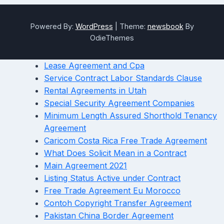
Powered By:
WordPress
|
Theme:
newsbook
By
OdieThemes
Lease Agreement and Cpa
Service Contract Labor Standards Clause
Rental Agreements in Utah
Special Security Agreement Companies
Minimum Length Assured Shorthold Tenancy
Agreement
Caricom Costa Rica Free Trade Agreement
What Does Solicit Mean in a Contract
Main Agreement 2021
Listing Status Active under Contract
Free Trade Agreement Eu Morocco
Contoh Copyright Transfer Agreement
Pakistan China Border Agreement