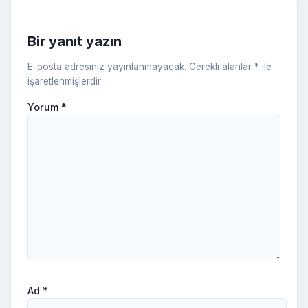
s
ni
Bir yanıt yazın
ki
E-posta adresiniz yayınlanmayacak.
Gerekli alanlar
*
ile
işaretlenmişlerdir
Yorum
*
Ad
*