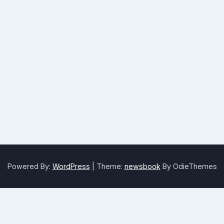
Powered By:
WordPress
|
Theme:
newsbook
By OdieThemes