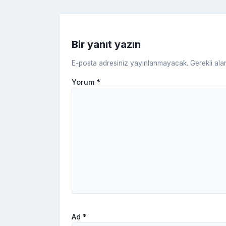
o
k
Bir yanıt yazın
E-posta adresiniz yayınlanmayacak.
Gerekli ala
Yorum
*
Ad
*