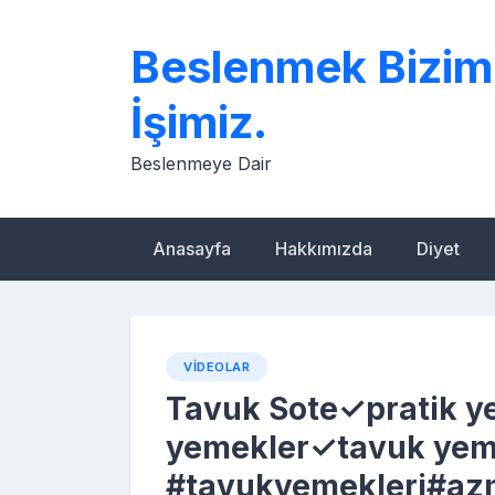
Skip
to
Beslenmek Bizim
content
İşimiz.
Beslenmeye Dair
Anasayfa
Hakkımızda
Diyet
VIDEOLAR
Tavuk Sote✓pratik ye
yemekler✓tavuk yem
#tavukyemekleri#azm