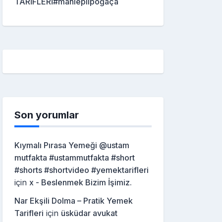
TARİFLERİ#mahleplipoğaça
Son yorumlar
Kıymalı Pırasa Yemeği @ustam
mutfakta #ustammutfakta #short
#shorts #shortvideo #yemektarifleri
için
x - Beslenmek Bizim İşimiz.
Nar Ekşili Dolma – Pratik Yemek
Tarifleri
için
üsküdar avukat