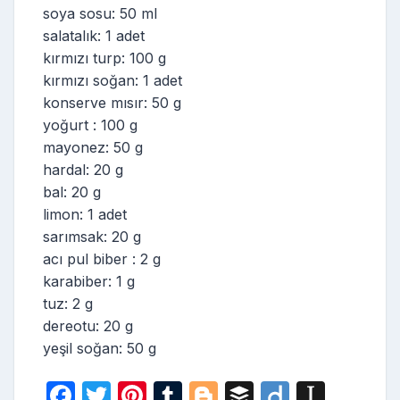
soya sosu: 50 ml
salatalık: 1 adet
kırmızı turp: 100 g
kırmızı soğan: 1 adet
konserve mısır: 50 g
yoğurt : 100 g
mayonez: 50 g
hardal: 20 g
bal: 20 g
limon: 1 adet
sarımsak: 20 g
acı pul biber : 2 g
karabiber: 1 g
tuz: 2 g
dereotu: 20 g
yeşil soğan: 50 g
F
T
Pi
T
Bl
B
Di
In