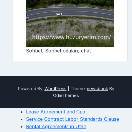
Sohbet, Sohbet odaları, chat
Powered By:
WordPress
|
Theme:
newsbook
By
OdieThemes
Lease Agreement and Cpa
Service Contract Labor Standards Clause
Rental Agreements in Utah