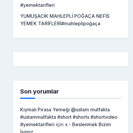
#yemektarifleri
YUMUŞACIK MAHLEPLİ POĞAÇA NEFİS
YEMEK TARİFLERİ#mahleplipoğaça
Son yorumlar
Kıymalı Pırasa Yemeği @ustam mutfakta
#ustammutfakta #short #shorts #shortvideo
#yemektarifleri
için
x - Beslenmek Bizim
İşimiz.