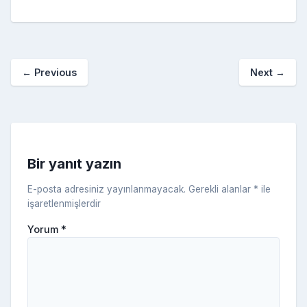
e
er
e
bl
g
r
p
S
n
ar
b
st
r
er
a
p
o
e
o
p
a
kl
←
Previous
Next
→
o
er
c
a
k
e
s
s
ni
Bir yanıt yazın
ki
E-posta adresiniz yayınlanmayacak.
Gerekli alanlar
*
ile
işaretlenmişlerdir
Yorum
*