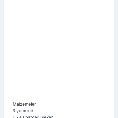
Malzemeler
3 yumurta
1.5 su bardağı şeker