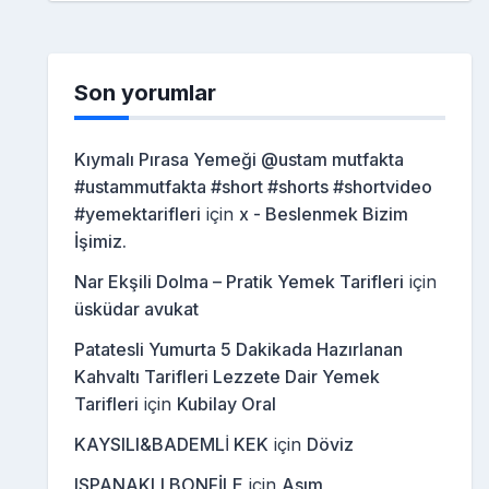
Son yorumlar
Kıymalı Pırasa Yemeği @ustam mutfakta
#ustammutfakta #short #shorts #shortvideo
#yemektarifleri
için
x - Beslenmek Bizim
İşimiz.
Nar Ekşili Dolma – Pratik Yemek Tarifleri
için
üsküdar avukat
Patatesli Yumurta 5 Dakikada Hazırlanan
Kahvaltı Tarifleri Lezzete Dair Yemek
Tarifleri
için
Kubilay Oral
KAYSILI&BADEMLİ KEK
için
Döviz
ISPANAKLI BONFİLE
için
Asım