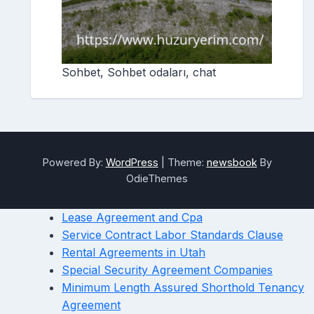
Sohbet, Sohbet odaları, chat
Powered By:
WordPress
|
Theme:
newsbook
By
OdieThemes
Lease Agreement and Cpa
Service Contract Labor Standards Clause
Rental Agreements in Utah
Special Security Agreement Companies
Minimum Length Assured Shorthold Tenancy
Agreement