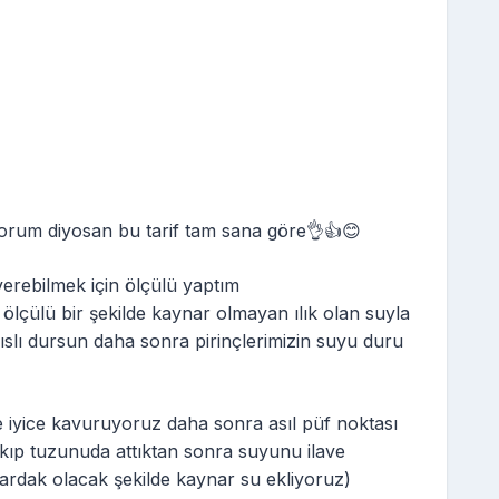
yorum diyosan bu tarif tam sana göre👌👍😊
erebilmek için ölçülü yaptım
e ölçülü bir şekilde kaynar olmayan ılık olan suyla
ıslı dursun daha sonra pirinçlerimizin suyu duru
te iyice kavuruyoruz daha sonra asıl püf noktası
ıkıp tuzunuda attıktan sonra suyunu ilave
bardak olacak şekilde kaynar su ekliyoruz)