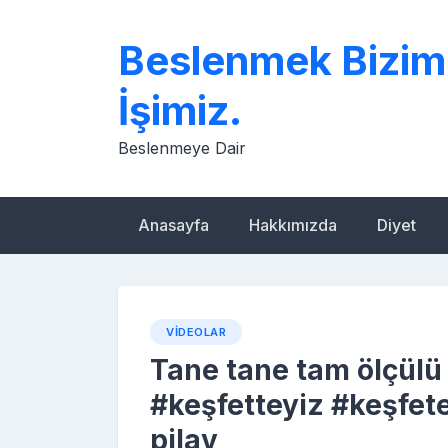
Skip
to
Beslenmek Bizim
content
İşimiz.
Beslenmeye Dair
Anasayfa
Hakkımızda
Diyet
VIDEOLAR
Tane tane tam ölçülü 
#keşfetteyiz #keşfet
pilav