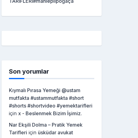
TARİFLERİ#mahleplipoğaça
Son yorumlar
Kıymalı Pırasa Yemeği @ustam
mutfakta #ustammutfakta #short
#shorts #shortvideo #yemektarifleri
için
x - Beslenmek Bizim İşimiz.
Nar Ekşili Dolma – Pratik Yemek
Tarifleri
için
üsküdar avukat