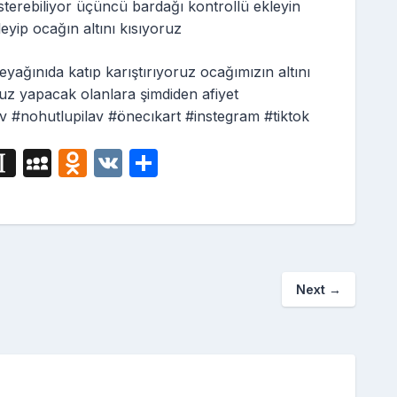
österebiliyor üçüncü bardağı kontrollü ekleyin
leyip ocağın altını kısıyoruz
yağınıda katıp karıştırıyoruz ocağımızın altını
ruz yapacak olanlara şimdiden afiyet
v #nohutlupilav #önecıkart #instegram #tiktok
i
In
M
O
V
S
g
st
y
d
K
h
a
S
n
ar
p
p
o
e
a
a
kl
Next
→
p
c
a
er
e
s
s
ni