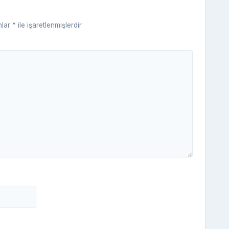
ki
nlar
*
ile işaretlenmişlerdir