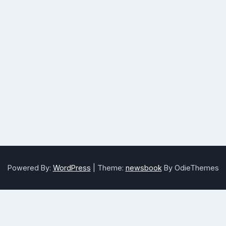
Powered By:
WordPress
|
Theme:
newsbook
By OdieThemes