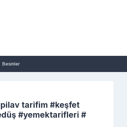
Besinler
pilav tarifim #keşfet
edüş #yemektarifleri #