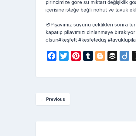
pirincimize göre su miktarı değişiklik g
içerisine isteğe bağlı nohut ve tavuk ek
🌸Pişavımız suyunu çektikten sonra tere
kapatıp pilavımızı dinlenmeye bırakıyo
olsun#keşfett #kesfetedüş #tavuklupila
F
T
Pi
T
Bl
B
D
a
w
nt
u
o
uf
i
c
itt
er
m
g
fe
o
e
er
e
bl
g
r
b
st
r
er
←
Previous
o
o
k