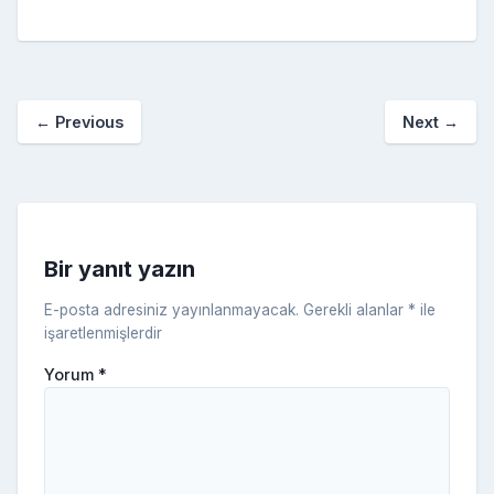
e
er
e
bl
g
r
p
S
n
ar
b
st
r
er
a
p
o
e
o
p
a
kl
←
Previous
Next
→
o
er
c
a
k
e
s
s
ni
Bir yanıt yazın
ki
E-posta adresiniz yayınlanmayacak.
Gerekli alanlar
*
ile
işaretlenmişlerdir
Yorum
*