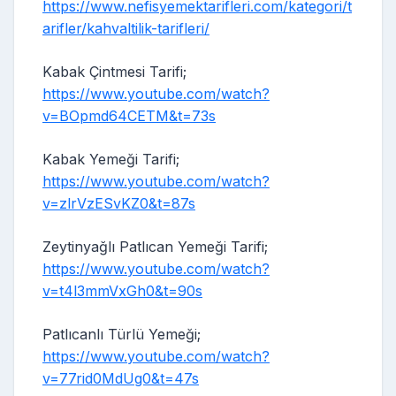
https://www.nefisyemektarifleri.com/kategori/t
arifler/kahvaltilik-tarifleri/
Kabak Çintmesi Tarifi;
https://www.youtube.com/watch?
v=BOpmd64CETM&t=73s
Kabak Yemeği Tarifi;
https://www.youtube.com/watch?
v=zlrVzESvKZ0&t=87s
Zeytinyağlı Patlıcan Yemeği Tarifi;
https://www.youtube.com/watch?
v=t4l3mmVxGh0&t=90s
Patlıcanlı Türlü Yemeği;
https://www.youtube.com/watch?
v=77rid0MdUg0&t=47s