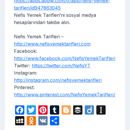
https://apps.apple.com/tr/app/nefis-yemek-
tarifleri/id947863045
Nefis Yemek Tarifleri’ni sosyal medya
hesaplarından takibe alın.
Nefis Yemek Tarifleri –
http://www.nefisyemektarifleri.com
Facebook:
http://www.facebook.com/NefisYemekTarifleri
Twitter:
https://twitter.com/NefisYT
Instagram:
http://instagram.com/nefisyemektarifleri
Pinterest:
http://www.pinterest.com/NefisYemekTarifleri/
F
T
Pi
T
Bl
B
Di
In
a
w
nt
u
o
uf
ig
st
M
O
V
S
c
itt
er
m
g
fe
o
a
y
d
K
h