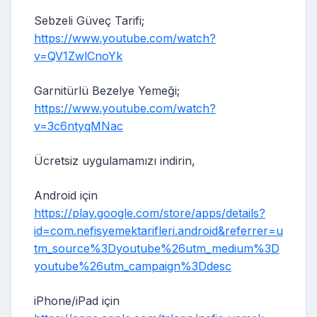
Sebzeli Güveç Tarifi;
https://www.youtube.com/watch?
v=QV1ZwlCnoYk
Garnitürlü Bezelye Yemeği;
https://www.youtube.com/watch?
v=3c6ntyqMNac
Ücretsiz uygulamamızı indirin,
Android için
https://play.google.com/store/apps/details?
id=com.nefisyemektarifleri.android&referrer=u
tm_source%3Dyoutube%26utm_medium%3D
youtube%26utm_campaign%3Ddesc
iPhone/iPad için