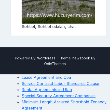
Sohbet, Sohbet odaları, chat
Powered By:
WordPress
|
Theme:
newsbook
By
OdieThemes
Lease Agreement and Cpa
Service Contract Labor Standards Clause
Rental Agreements in Utah
Special Security Agreement Companies
Minimum Length Assured Shorthold Tenancy
Agreement