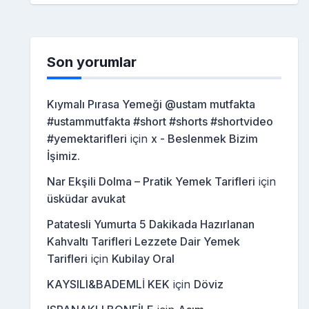
Son yorumlar
Kıymalı Pırasa Yemeği @ustam mutfakta
#ustammutfakta #short #shorts #shortvideo
#yemektarifleri
için
x - Beslenmek Bizim
İşimiz.
Nar Ekşili Dolma – Pratik Yemek Tarifleri
için
üsküdar avukat
Patatesli Yumurta 5 Dakikada Hazırlanan
Kahvaltı Tarifleri Lezzete Dair Yemek
Tarifleri
için
Kubilay Oral
KAYSILI&BADEMLİ KEK
için
Döviz