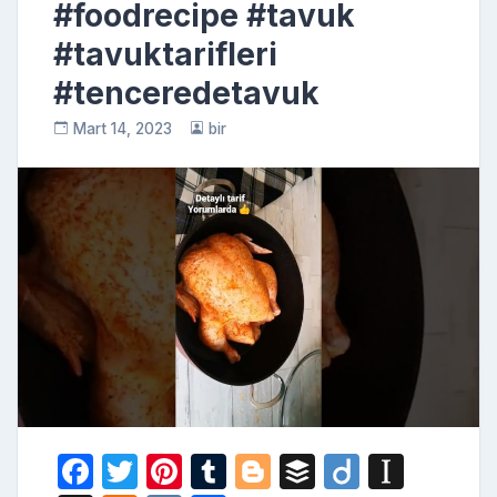
#foodrecipe #tavuk
#tavuktarifleri
#tenceredetavuk
Mart 14, 2023
bir
F
T
Pi
T
Bl
B
Di
In