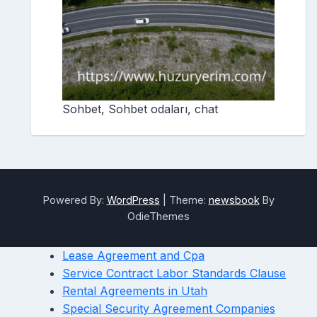
Sohbet, Sohbet odaları, chat
Powered By:
WordPress
|
Theme:
newsbook
By
OdieThemes
Lease Agreement and Cpa
Service Contract Labor Standards Clause
Rental Agreements in Utah
Special Security Agreement Companies