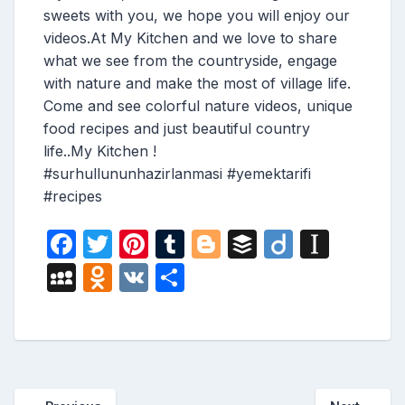
sweets with you, we hope you will enjoy our
videos.At My Kitchen and we love to share
what we see from the countryside, engage
with nature and make the most of village life.
Come and see colorful nature videos, unique
food recipes and just beautiful country
life..My Kitchen !
#surhullununhazirlanmasi #yemektarifi
#recipes
F
T
Pi
T
Bl
B
Di
In
a
w
nt
u
o
uf
ig
st
M
O
V
S
c
itt
er
m
g
fe
o
a
y
d
K
h
e
er
e
bl
g
r
p
S
n
ar
b
st
r
er
a
p
o
e
o
p
a
kl