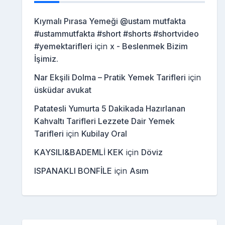
Kıymalı Pırasa Yemeği @ustam mutfakta
#ustammutfakta #short #shorts #shortvideo
#yemektarifleri
için
x - Beslenmek Bizim
İşimiz.
Nar Ekşili Dolma – Pratik Yemek Tarifleri
için
üsküdar avukat
Patatesli Yumurta 5 Dakikada Hazırlanan
Kahvaltı Tarifleri Lezzete Dair Yemek
Tarifleri
için
Kubilay Oral
KAYSILI&BADEMLİ KEK
için
Döviz
ISPANAKLI BONFİLE
için
Asım