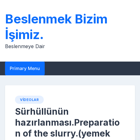
Skip
to
Beslenmek Bizim
content
İşimiz.
Beslenmeye Dair
Primary Menu
VIDEOLAR
Sürhüllünün
hazırlanması.Preparatio
n of the slurry.(yemek