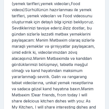
(yemek tarifleri,yemek videoları,Food
videos)Sürhüllünün hazırlanması ile yemek
tarifleri, yemek videoları ve Food videosunu
oluşturmak için detaylı bilgi içinizi bekliyoruz.
Sevdiklerinizi tavsiye ederiz.Əziz dostlar, bu
gündən sizlərlə ləzzətli mətbəx yeməklərini
paylaşacam: Mənim Mətbəxim olaraq sizlərlə
maraqlı yeməklər və şirniyyatlar paylaşacam,
ümid edirik ki, videolarımızdan zövq
alacaqsınız.Mənim Mətbəximdə və kənddən
gördüklərimizi bölüşməyi, təbiətlə məşğul
olmağı və kənd həyatından maksimum
yararlanmağı sevirik. Gəlin və rəngarəng
təbiət videolarına, unikal yemək reseptlərinə
və sadəcə gözəl kənd həyatına baxın.Mənim
Mətbəxim !Dear friends, from today I will
share delicious kitchen dishes with you: As
My Kitchen, I will share interesting dishes and