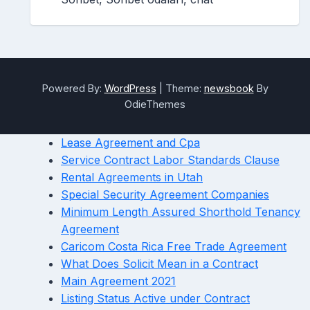
Powered By:
WordPress
|
Theme:
newsbook
By
OdieThemes
Lease Agreement and Cpa
Service Contract Labor Standards Clause
Rental Agreements in Utah
Special Security Agreement Companies
Minimum Length Assured Shorthold Tenancy
Agreement
Caricom Costa Rica Free Trade Agreement
What Does Solicit Mean in a Contract
Main Agreement 2021
Listing Status Active under Contract