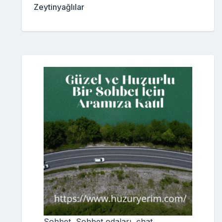
Zeytinyağlılar
Sohbet, Sohbet odaları, chat