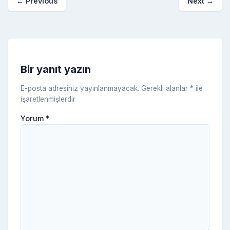
←
Previous
Next
→
o
er
c
a
k
e
s
s
ni
Bir yanıt yazın
ki
E-posta adresiniz yayınlanmayacak.
Gerekli alanlar
*
ile
işaretlenmişlerdir
Yorum
*