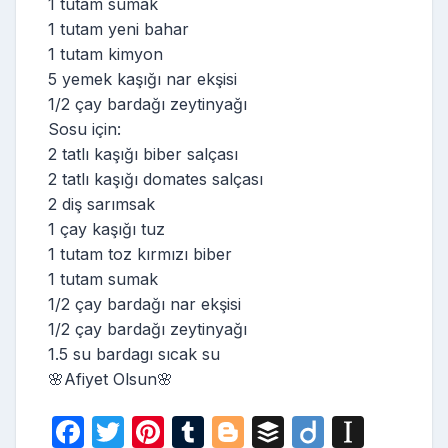
1 tutam sumak
1 tutam yeni bahar
1 tutam kimyon
5 yemek kaşığı nar ekşisi
1/2 çay bardağı zeytinyağı
Sosu için:
2 tatlı kaşığı biber salçası
2 tatlı kaşığı domates salçası
2 diş sarımsak
1 çay kaşığı tuz
1 tutam toz kırmızı biber
1 tutam sumak
1/2 çay bardağı nar ekşisi
1/2 çay bardağı zeytinyağı
1.5 su bardagı sıcak su
🌸Afiyet Olsun🌸
F
T
Pi
T
Bl
B
Di
In