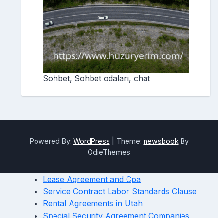
Sohbet, Sohbet odaları, chat
Powered By:
WordPress
|
Theme:
newsbook
By
OdieThemes
Lease Agreement and Cpa
Service Contract Labor Standards Clause
Rental Agreements in Utah
Special Security Agreement Companies