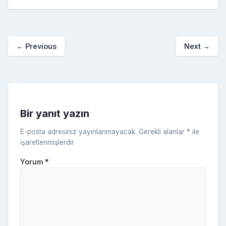
e
er
e
bl
g
r
p
S
n
ar
b
st
r
er
a
p
o
e
o
p
a
kl
←
Previous
Next
→
o
er
c
a
k
e
s
s
ni
Bir yanıt yazın
ki
E-posta adresiniz yayınlanmayacak.
Gerekli alanlar
*
ile
işaretlenmişlerdir
Yorum
*