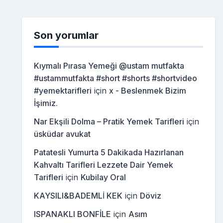
Son yorumlar
Kıymalı Pırasa Yemeği @ustam mutfakta
#ustammutfakta #short #shorts #shortvideo
#yemektarifleri
için
x - Beslenmek Bizim
İşimiz.
Nar Ekşili Dolma – Pratik Yemek Tarifleri
için
üsküdar avukat
Patatesli Yumurta 5 Dakikada Hazırlanan
Kahvaltı Tarifleri Lezzete Dair Yemek
Tarifleri
için
Kubilay Oral
KAYSILI&BADEMLİ KEK
için
Döviz
ISPANAKLI BONFİLE
için
Asım