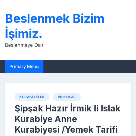
Skip
to
Beslenmek Bizim
content
İşimiz.
Beslenmeye Dair
Primary Menu
KURABIYELER
VIDEOLAR
Şipşak Hazır İrmik li Islak
Kurabiye Anne
Kurabiyesi /Yemek Tarifi