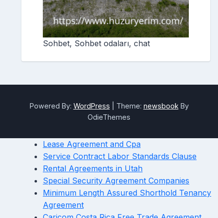
Sohbet, Sohbet odaları, chat
Powered By:
WordPress
|
Theme:
newsbook
By
OdieThemes
Lease Agreement and Cpa
Service Contract Labor Standards Clause
Rental Agreements in Utah
Special Security Agreement Companies
Minimum Length Assured Shorthold Tenancy
Agreement
Caricom Costa Rica Free Trade Agreement