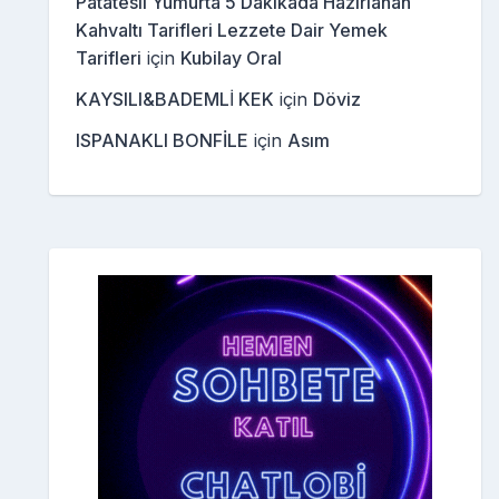
Patatesli Yumurta 5 Dakikada Hazırlanan
Kahvaltı Tarifleri Lezzete Dair Yemek
Tarifleri
için
Kubilay Oral
KAYSILI&BADEMLİ KEK
için
Döviz
ISPANAKLI BONFİLE
için
Asım