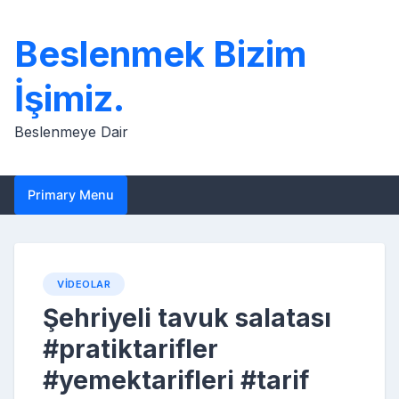
Skip
to
Beslenmek Bizim
content
İşimiz.
Beslenmeye Dair
Primary Menu
VIDEOLAR
Şehriyeli tavuk salatası
#pratiktarifler
#yemektarifleri #tarif