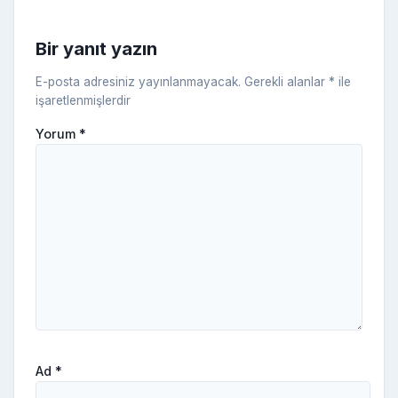
s
ni
Bir yanıt yazın
ki
E-posta adresiniz yayınlanmayacak.
Gerekli alanlar
*
ile
işaretlenmişlerdir
Yorum
*
Ad
*