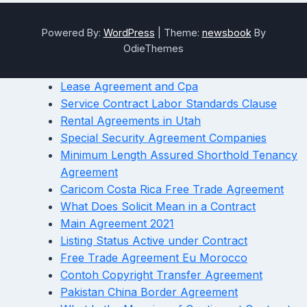
Powered By:
WordPress
|
Theme:
newsbook
By
OdieThemes
Lease Agreement and Cpa
Service Contract Labor Standards Clause
Rental Agreements in Utah
Special Security Agreement Companies
Minimum Length Assured Shorthold Tenancy
Agreement
Caricom Costa Rica Free Trade Agreement
What Does Solicit Mean in a Contract
Main Agreement 2021
Listing Status Active under Contract
Free Trade Agreement Eu Morocco
Contoh Copyright Transfer Agreement
Pakistan China Border Agreement