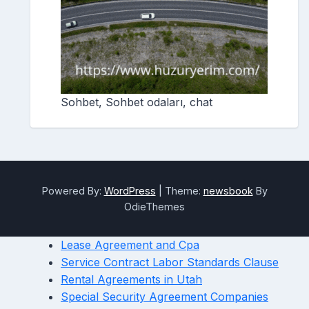
Sohbet, Sohbet odaları, chat
Powered By:
WordPress
|
Theme:
newsbook
By
OdieThemes
Lease Agreement and Cpa
Service Contract Labor Standards Clause
Rental Agreements in Utah
Special Security Agreement Companies