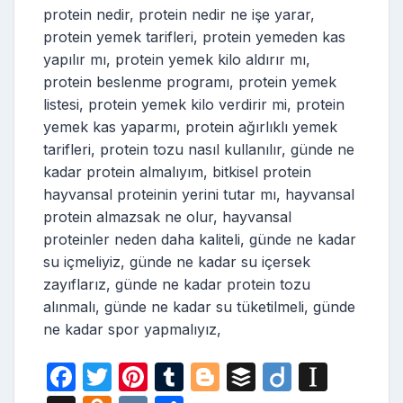
protein nedir, protein nedir ne işe yarar,
protein yemek tarifleri, protein yemeden kas
yapılır mı, protein yemek kilo aldırır mı,
protein beslenme programı, protein yemek
listesi, protein yemek kilo verdirir mi, protein
yemek kas yaparmı, protein ağırlıklı yemek
tarifleri, protein tozu nasıl kullanılır, günde ne
kadar protein almalıyım, bitkisel protein
hayvansal proteinin yerini tutar mı, hayvansal
protein almazsak ne olur, hayvansal
proteinler neden daha kaliteli, günde ne kadar
su içmeliyiz, günde ne kadar su içersek
zayıflarız, günde ne kadar protein tozu
alınmalı, günde ne kadar su tüketilmeli, günde
ne kadar spor yapmalıyız,
F
T
Pi
T
Bl
B
Di
In