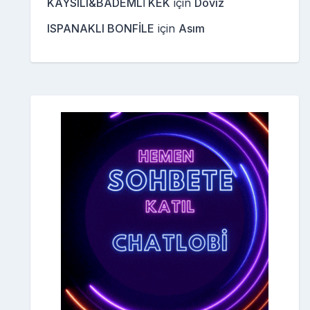
KAYSILI&BADEMLİ KEK
için
Döviz
ISPANAKLI BONFİLE
için
Asım