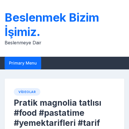
Skip
to
Beslenmek Bizim
content
İşimiz.
Beslenmeye Dair
Primary Menu
VIDEOLAR
Pratik magnolia tatlısı
#food #pastatime
#yemektarifleri #tarif