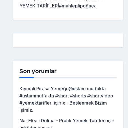
YEMEK TARİFLERİ#mahleplipoğaça
Son yorumlar
Kıymalı Pırasa Yemeği @ustam mutfakta
#ustammutfakta #short #shorts #shortvideo
#yemektarifleri
için
x - Beslenmek Bizim
İşimiz.
Nar Ekşili Dolma – Pratik Yemek Tarifleri
için
üsküdar avukat