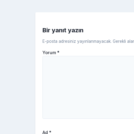
o
k
Bir yanıt yazın
E-posta adresiniz yayınlanmayacak.
Gerekli ala
Yorum
*
Ad
*