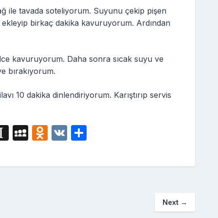
ğ ile tavada soteliyorum. Suyunu çekip pişen
 ekleyip birkaç dakika kavuruyorum. Ardından
elce kavuruyorum. Daha sonra sıcak suyu ve
ye bırakıyorum.
avı 10 dakika dinlendiriyorum. Karıştırıp servis
i
In
M
O
V
S
g
st
y
d
K
h
a
S
n
ar
p
p
o
e
a
a
kl
Next
→
p
c
a