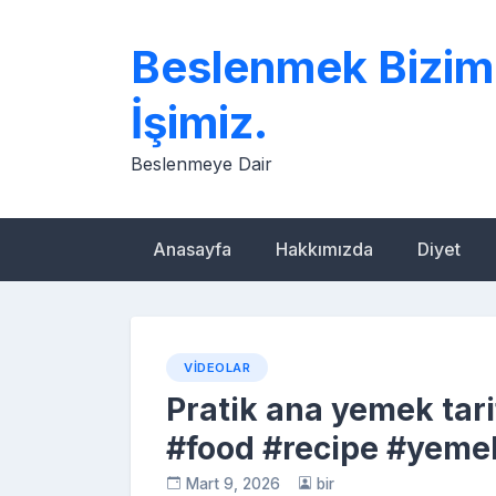
Skip
to
Beslenmek Bizim
content
İşimiz.
Beslenmeye Dair
Anasayfa
Hakkımızda
Diyet
VIDEOLAR
Pratik ana yemek tari
#food #recipe #yemek
Mart 9, 2026
bir