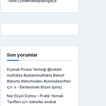
TARİFLERİ#mahleplipoğaça
Son yorumlar
Kıymalı Pırasa Yemeği @ustam
mutfakta #ustammutfakta #short
#shorts #shortvideo #yemektarifleri
için
x - Beslenmek Bizim İşimiz.
Nar Ekşili Dolma – Pratik Yemek
Tarifleri
için
üsküdar avukat