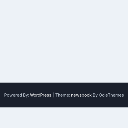
Powered By:
WordPress
|
Theme:
newsbook
By OdieThemes