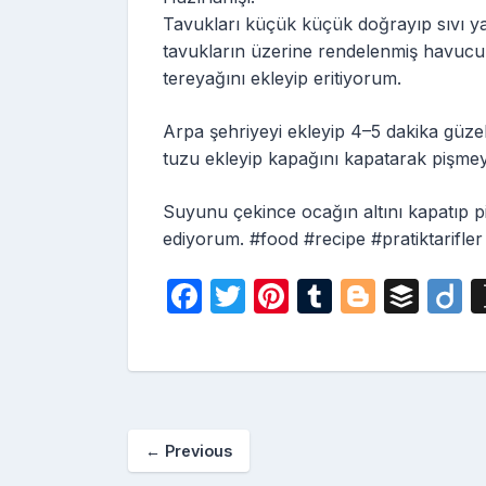
Tavukları küçük küçük doğrayıp sıvı ya
tavukların üzerine rendelenmiş havucu
tereyağını ekleyip eritiyorum.
Arpa şehriyeyi ekleyip 4–5 dakika güz
tuzu ekleyip kapağını kapatarak pişme
Suyunu çekince ocağın altını kapatıp pil
ediyorum. #food #recipe #pratiktarifler
F
T
Pi
T
Bl
B
D
a
w
nt
u
o
uf
i
c
itt
er
m
g
fe
o
e
er
e
bl
g
r
b
st
r
er
←
Previous
o