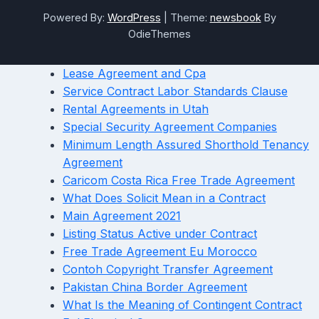
Powered By:
WordPress
|
Theme:
newsbook
By
OdieThemes
Lease Agreement and Cpa
Service Contract Labor Standards Clause
Rental Agreements in Utah
Special Security Agreement Companies
Minimum Length Assured Shorthold Tenancy
Agreement
Caricom Costa Rica Free Trade Agreement
What Does Solicit Mean in a Contract
Main Agreement 2021
Listing Status Active under Contract
Free Trade Agreement Eu Morocco
Contoh Copyright Transfer Agreement
Pakistan China Border Agreement
What Is the Meaning of Contingent Contract