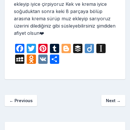
ekleyip iyice çirpiyoruz Kek ve krema iyice
soğuduktan sonra keki 8 parçaya bölüp
arasına krema sürüp muz ekleyip sarıyoruz
üzerini dilediğiniz gibi süsleyebilirsiniz şimdiden
afiyet olsun❤️
F
T
Pi
T
Bl
B
Di
In
a
w
nt
u
o
uf
ig
st
M
O
V
S
c
itt
er
m
g
fe
o
a
y
d
K
h
e
er
e
bl
g
r
p
S
n
ar
b
st
r
er
a
p
o
e
o
p
a
kl
←
Previous
Next
→
o
er
c
a
k
e
s
s