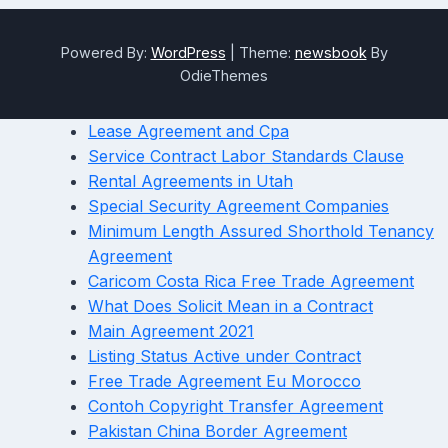
Powered By:
WordPress
|
Theme:
newsbook
By
OdieThemes
Lease Agreement and Cpa
Service Contract Labor Standards Clause
Rental Agreements in Utah
Special Security Agreement Companies
Minimum Length Assured Shorthold Tenancy
Agreement
Caricom Costa Rica Free Trade Agreement
What Does Solicit Mean in a Contract
Main Agreement 2021
Listing Status Active under Contract
Free Trade Agreement Eu Morocco
Contoh Copyright Transfer Agreement
Pakistan China Border Agreement