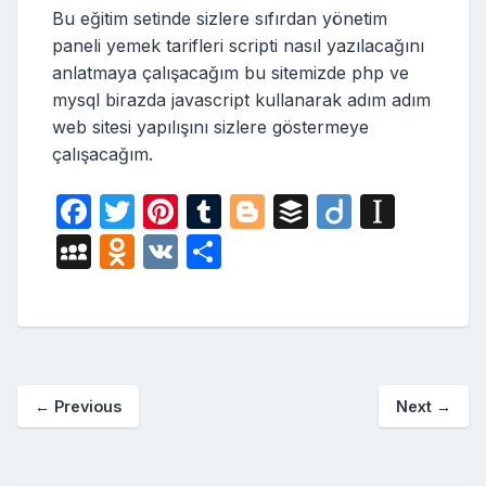
Bu eğitim setinde sizlere sıfırdan yönetim
paneli yemek tarifleri scripti nasıl yazılacağını
anlatmaya çalışacağım bu sitemizde php ve
mysql birazda javascript kullanarak adım adım
web sitesi yapılışını sizlere göstermeye
çalışacağım.
F
T
Pi
T
Bl
B
Di
In
a
w
nt
u
o
uf
ig
st
M
O
V
S
c
itt
er
m
g
fe
o
a
y
d
K
h
e
er
e
bl
g
r
p
S
n
ar
b
st
r
er
a
p
o
e
o
p
a
kl
←
Previous
Next
→
o
er
c
a
k
e
s