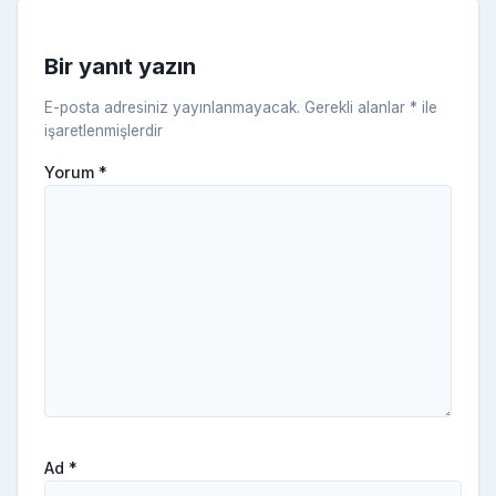
s
ni
Bir yanıt yazın
ki
E-posta adresiniz yayınlanmayacak.
Gerekli alanlar
*
ile
işaretlenmişlerdir
Yorum
*
Ad
*