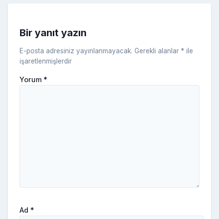
s
ni
Bir yanıt yazın
ki
E-posta adresiniz yayınlanmayacak.
Gerekli alanlar
*
ile
işaretlenmişlerdir
Yorum
*
Ad
*