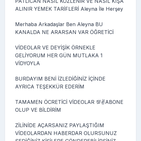
PATLICAN NASIL KÖZLENİR VE NASIL KIŞA
ALINIR YEMEK TARİFLERİ Aleyna İle Herşey
Merhaba Arkadaşlar Ben Aleyna BU
KANALDA NE ARARSAN VAR ÖĞRETİCİ
VİDEOLAR VE DEYİŞİK ÖRNEKLE
GELİYORUM HER GÜN MUTLAKA 1
VİDYOYLA
BURDAYIM BENİ İZLEDİĞİNİZ İÇİNDE
AYRICA TEŞEKKÜR EDERİM
TAMAMEN ÖCRETİCİ VİDEOLAR 💯✌ABONE
OLUP VE BİLDİRİM
ZİLİNİDE AÇARSANIZ PAYLAŞTIĞIM
VİDEOLARDAN HABERDAR OLURSUNUZ
SEDİĞİNİZ KİŞİLERE GÖNDEREBİLİRSİNİZ