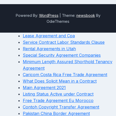
Powered By:
WordPress
|
Theme:
newsbook
By
OdieThemes
Lease Agreement and Cpa
Service Contract Labor Standards Clause
Rental Agreements in Utah
Special Security Agreement Companies
Minimum Length Assured Shorthold Tenancy
Agreement
Caricom Costa Rica Free Trade Agreement
What Does Solicit Mean in a Contract
Main Agreement 2021
Listing Status Active under Contract
Free Trade Agreement Eu Morocco
Contoh Copyright Transfer Agreement
Pakistan China Border Agreement