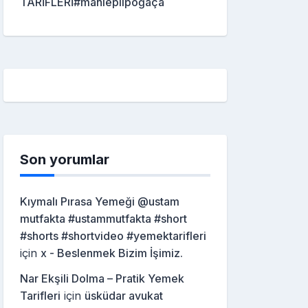
TARİFLERİ#mahleplipoğaça
Son yorumlar
Kıymalı Pırasa Yemeği @ustam
mutfakta #ustammutfakta #short
#shorts #shortvideo #yemektarifleri
için
x - Beslenmek Bizim İşimiz.
Nar Ekşili Dolma – Pratik Yemek
Tarifleri
için
üsküdar avukat