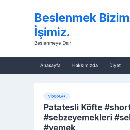
Skip
to
Beslenmek Bizim
content
İşimiz.
Beslenmeye Dair
Anasayfa
Hakkımızda
Diyet
VIDEOLAR
Patatesli Köfte #shor
#sebzeyemekleri #seb
#yemek