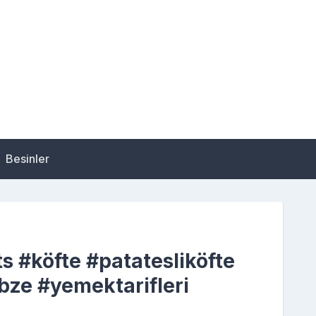
Besinler
ts #köfte #patatesliköfte
ze #yemektarifleri