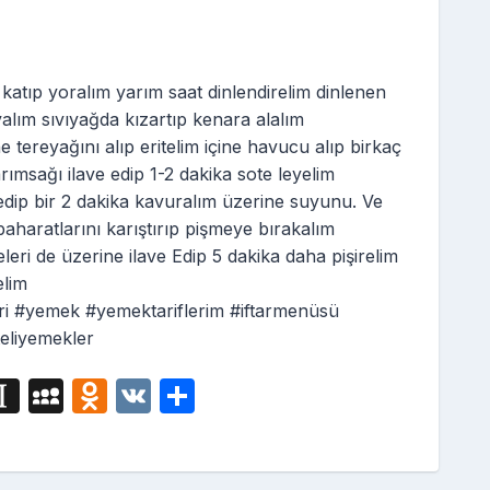
 katıp yoralım yarım saat dinlendirelim dinlenen
alım sıvıyağda kızartıp kenara alalım
e tereyağını alıp eritelim içine havucu alıp birkaç
rımsağı ilave edip 1-2 dakika sote leyelim
 edip bir 2 dakika kavuralım üzerine suyunu. Ve
baharatlarını karıştırıp pişmeye bırakalım
ri de üzerine ilave Edip 5 dakika daha pişirelim
elim
ri #yemek #yemektariflerim #iftarmenüsü
teliyemekler
i
In
M
O
V
S
g
st
y
d
K
h
a
S
n
ar