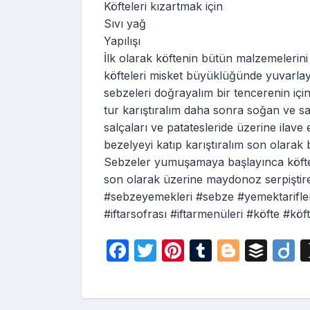
Köfteleri kızartmak için
Sıvı yağ
Yapılışı
İlk olarak köftenin bütün malzemelerini
köfteleri misket büyüklüğünde yuvarlay
sebzeleri doğrayalım bir tencerenin için
tur karıştıralım daha sonra soğan ve sa
salçaları ve patatesleride üzerine ilave
bezelyeyi katıp karıştıralım son olarak 
Sebzeler yumuşamaya başlayınca köftele
son olarak üzerine maydonoz serpiştir
#sebzeyemekleri #sebze #yemektarifle
#iftarsofrası #iftarmenüleri #köfte #köf
F
T
Pi
T
Bl
B
D
a
w
nt
u
o
uf
i
c
itt
er
m
g
fe
o