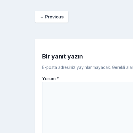
e
er
e
bl
g
r
b
st
r
er
←
Previous
o
o
k
Bir yanıt yazın
E-posta adresiniz yayınlanmayacak.
Gerekli ala
Yorum
*