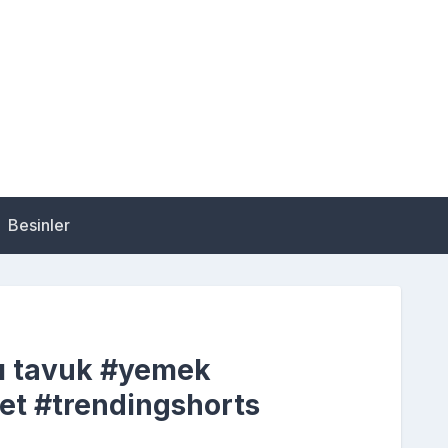
Besinler
lı tavuk #yemek
zet #trendingshorts