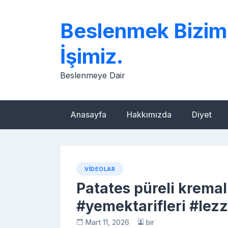
Skip
to
Beslenmek Bizim
content
İşimiz.
Beslenmeye Dair
Anasayfa
Hakkımızda
Diyet
VIDEOLAR
Patates püreli krema
#yemektarifleri #lez
Mart 11, 2026
bir