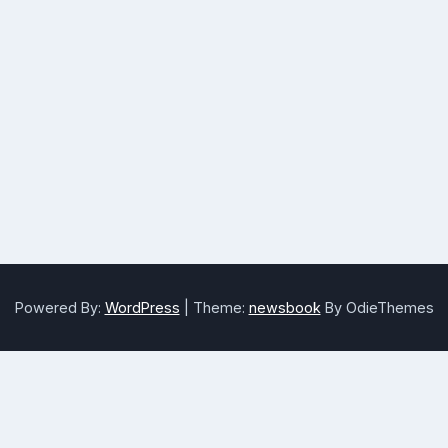
Powered By:
WordPress
|
Theme:
newsbook
By OdieThemes