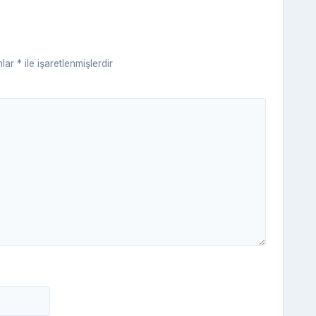
s
ni
ki
nlar
*
ile işaretlenmişlerdir