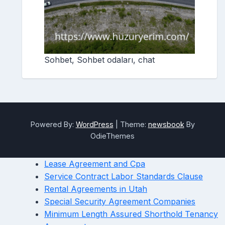
Sohbet, Sohbet odaları, chat
Powered By:
WordPress
|
Theme:
newsbook
By
OdieThemes
Lease Agreement and Cpa
Service Contract Labor Standards Clause
Rental Agreements in Utah
Special Security Agreement Companies
Minimum Length Assured Shorthold Tenancy