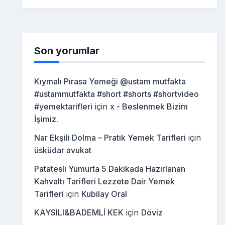
Son yorumlar
Kıymalı Pırasa Yemeği @ustam mutfakta
#ustammutfakta #short #shorts #shortvideo
#yemektarifleri
için
x - Beslenmek Bizim
İşimiz.
Nar Ekşili Dolma – Pratik Yemek Tarifleri
için
üsküdar avukat
Patatesli Yumurta 5 Dakikada Hazırlanan
Kahvaltı Tarifleri Lezzete Dair Yemek
Tarifleri
için
Kubilay Oral
KAYSILI&BADEMLİ KEK
için
Döviz