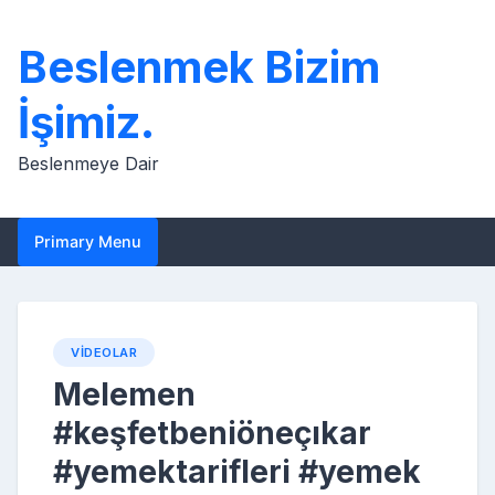
Skip
to
Beslenmek Bizim
content
İşimiz.
Beslenmeye Dair
Primary Menu
VIDEOLAR
Melemen
#keşfetbeniöneçıkar
#yemektarifleri #yemek