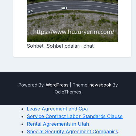
Sohbet, Sohbet odaları, chat
Powered By:
WordPress
|
Theme:
newsbook
By
OdieThemes
Lease Agreement and Cpa
Service Contract Labor Standards Clause
Rental Agreements in Utah
Special Security Agreement Companies