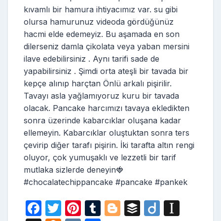
kıvamlı bir hamura ihtiyacımız var. su gibi
olursa hamurunuz videoda gördüğünüz
hacmi elde edemeyiz. Bu aşamada en son
dilerseniz damla çikolata veya yaban mersini
ilave edebilirsiniz . Aynı tarifi sade de
yapabilirsiniz . Şimdi orta ateşli bir tavada bir
kepçe alınıp harçtan Önlü arkalı pişirilir.
Tavayı asla yağlamıyoruz kuru bir tavada
olacak. Pancake harcımızı tavaya ekledikten
sonra üzerinde kabarcıklar oluşana kadar
ellemeyin. Kabarcıklar oluştuktan sonra ters
çevirip diğer tarafı pişirin. İki tarafta altın rengi
oluyor, çok yumuşaklı ve lezzetli bir tarif
mutlaka sizlerde deneyin🍓
#chocalatechippancake #pancake #pankek
F
T
Pi
T
Bl
B
Di
In