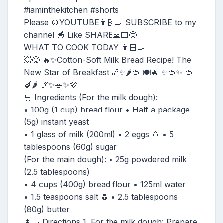
#iaminthekitchen #shorts
Please 🍲YOUTUBE👩🏻‍🍳 SUBSCRIBE to my
channel 🥣 Like SHARE🙏🏻🤩
WHAT TO COOK TODAY 👩🏻‍🍳
💥😋 🔥✨Cotton-Soft Milk Bread Recipe! The
New Star of Breakfast 🥖✨🌶️🍅 🍽️🔥 ✨🍅✨ 🍅
🍆🌶️ 🍗✨🥗✨💜
🛒 Ingredients (For the milk dough):
• 100g (1 cup) bread flour • Half a package
(5g) instant yeast
• 1 glass of milk (200ml) • 2 eggs 🥚 • 5
tablespoons (60g) sugar
(For the main dough): • 25g powdered milk
(2.5 tablespoons)
• 4 cups (400g) bread flour • 125ml water
• 1.5 teaspoons salt 🧂 • 2.5 tablespoons
(80g) butter
👩‍🍳 Directions 1. For the milk dough: Prepare