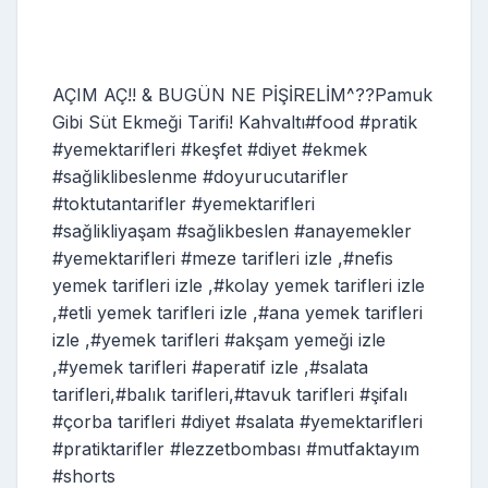
AÇIM AÇ!! & BUGÜN NE PİŞİRELİM^??Pamuk
Gibi Süt Ekmeği Tarifi! Kahvaltı#food #pratik
#yemektarifleri #keşfet #diyet #ekmek
#sağliklibeslenme #doyurucutarifler
#toktutantarifler #yemektarifleri
#sağlikliyaşam #sağlikbeslen #anayemekler
#yemektarifleri #meze tarifleri izle ,#nefis
yemek tarifleri izle ,#kolay yemek tarifleri izle
,#etli yemek tarifleri izle ,#ana yemek tarifleri
izle ,#yemek tarifleri #akşam yemeği izle
,#yemek tarifleri #aperatif izle ,#salata
tarifleri,#balık tarifleri,#tavuk tarifleri #şifalı
#çorba tarifleri #diyet #salata #yemektarifleri
#pratiktarifler #lezzetbombası #mutfaktayım
#shorts