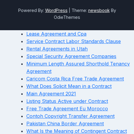
Powered By:
WordPress
|
Theme:
newsbook
By
OdieThemes
Lease Agreement and Cpa
Service Contract Labor Standards Clause
Rental Agreements in Utah
Special Security Agreement Companies
Minimum Length Assured Shorthold Tenancy
Agreement
Caricom Costa Rica Free Trade Agreement
What Does Solicit Mean in a Contract
Main Agreement 2021
Listing Status Active under Contract
Free Trade Agreement Eu Morocco
Contoh Copyright Transfer Agreement
Pakistan China Border Agreement
What Is the Meaning of Contingent Contract