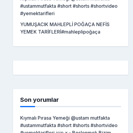
#ustammutfakta #short #shorts #shortvideo
#yemektarifleri
YUMUŞACIK MAHLEPLİ POĞAÇA NEFİS
YEMEK TARİFLERİ#mahleplipoğaça
Son yorumlar
Kıymalı Pırasa Yemeği @ustam mutfakta
#ustammutfakta #short #shorts #shortvideo
#yemektarifleri
için
x - Beslenmek Bizim