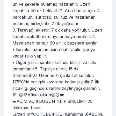
un ve şekerle bulamaç hazırlanır. Üzeri
kapatılıp 40 dk bekletilir.2. Ana hamur için: 4
bardak un, süt tozu, su, tuz ve hazırlanan
bulamaç birleştirilir. 7 dk yoğrulur.
3. Tereyağı eklenir, 7 dk daha yoğrulur. Üzeri
kapatılarak 60 dk mayalanmaya bırakılır.4.
Mayalanan hamur 60 gr’lık bezelere ayrılır.
• Bezeler uzunlamasına hafif açılır, yarıya
kadar rulo yapılır.
• Diğer yarısı şeritler halinde kesilir ve rulo
tamamlanır.5. Tepsiye alınır, 15 dk
dinlendirilir.6. Üzerine fırça ile süt sürülür.
175°C’de nar gibi kızarana kadar pişirilir.7. İlk
sıcaklığı geçince üzerine zeytinyağı çiselenir.
💚. 😋💚Afiyet olsun😋😍❤️
🥗AÇIM AÇ !! BUGÜN NE PİŞİRELİM? 30
dakikada hazır
Lütfen 🍲YOUTUBE👩🏻‍🍳 Kanalıma 🥣ABONE