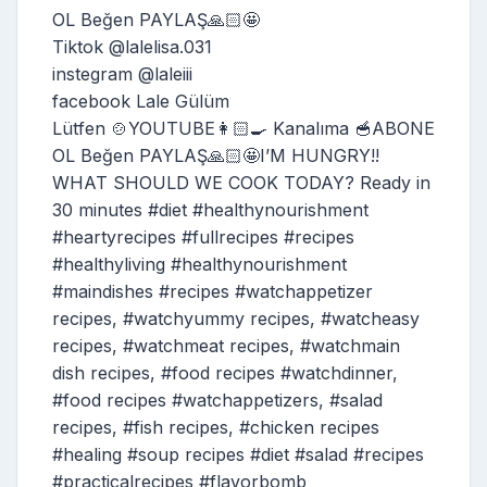
OL Beğen PAYLAŞ🙏🏻🤩
Tiktok @lalelisa.031
instegram @laleiii
facebook Lale Gülüm
Lütfen 🍲YOUTUBE👩🏻‍🍳 Kanalıma 🥣ABONE
OL Beğen PAYLAŞ🙏🏻🤩I’M HUNGRY!!
WHAT SHOULD WE COOK TODAY? Ready in
30 minutes #diet #healthynourishment
#heartyrecipes #fullrecipes #recipes
#healthyliving #healthynourishment
#maindishes #recipes #watchappetizer
recipes, #watchyummy recipes, #watcheasy
recipes, #watchmeat recipes, #watchmain
dish recipes, #food recipes #watchdinner,
#food recipes #watchappetizers, #salad
recipes, #fish recipes, #chicken recipes
#healing #soup recipes #diet #salad #recipes
#practicalrecipes #flavorbomb