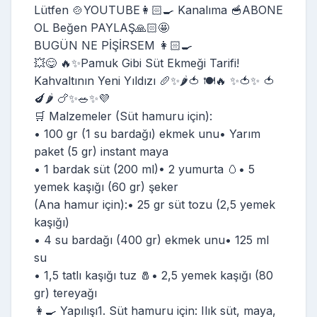
Lütfen 🍲YOUTUBE👩🏻‍🍳 Kanalıma 🥣ABONE
OL Beğen PAYLAŞ🙏🏻🤩
BUGÜN NE PİŞİRSEM 👩🏻‍🍳
💥😋 🔥✨Pamuk Gibi Süt Ekmeği Tarifi!
Kahvaltının Yeni Yıldızı 🥖✨🌶️🍅 🍽️🔥 ✨🍅✨ 🍅
🍆🌶️ 🍗✨🥗✨💜
🛒 Malzemeler (Süt hamuru için):
• 100 gr (1 su bardağı) ekmek unu• Yarım
paket (5 gr) instant maya
• 1 bardak süt (200 ml)• 2 yumurta 🥚• 5
yemek kaşığı (60 gr) şeker
(Ana hamur için):• 25 gr süt tozu (2,5 yemek
kaşığı)
• 4 su bardağı (400 gr) ekmek unu• 125 ml
su
• 1,5 tatlı kaşığı tuz 🧂• 2,5 yemek kaşığı (80
gr) tereyağı
👩‍🍳 Yapılışı1. Süt hamuru için: Ilık süt, maya,