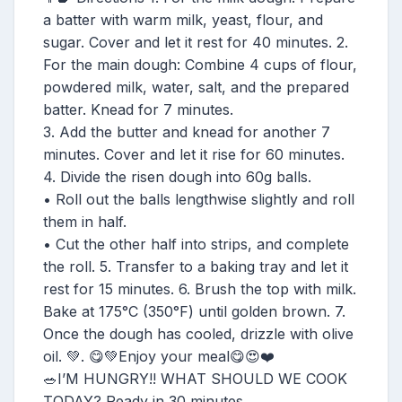
a batter with warm milk, yeast, flour, and
sugar. Cover and let it rest for 40 minutes. 2.
For the main dough: Combine 4 cups of flour,
powdered milk, water, salt, and the prepared
batter. Knead for 7 minutes.
3. Add the butter and knead for another 7
minutes. Cover and let it rise for 60 minutes.
4. Divide the risen dough into 60g balls.
• Roll out the balls lengthwise slightly and roll
them in half.
• Cut the other half into strips, and complete
the roll. 5. Transfer to a baking tray and let it
rest for 15 minutes. 6. Brush the top with milk.
Bake at 175°C (350°F) until golden brown. 7.
Once the dough has cooled, drizzle with olive
oil. 💚. 😋💚Enjoy your meal😋😍❤️
🥗I’M HUNGRY!! WHAT SHOULD WE COOK
TODAY? Ready in 30 minutes