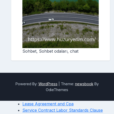
Sohbet, Sohbet odaları, chat
Powered By:
WordPress
|
Theme:
newsbook
By
OdieThemes
Lease Agreement and Cpa
Service Contract Labor Standards Clause