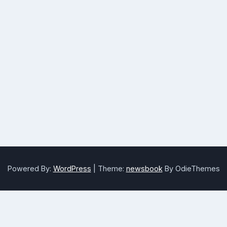
Powered By:
WordPress
|
Theme:
newsbook
By OdieThemes