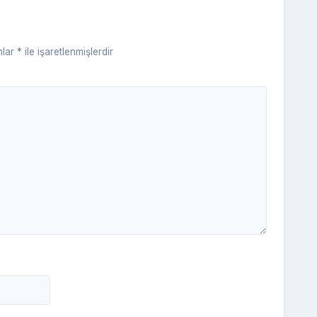
ni
ki
nlar
*
ile işaretlenmişlerdir