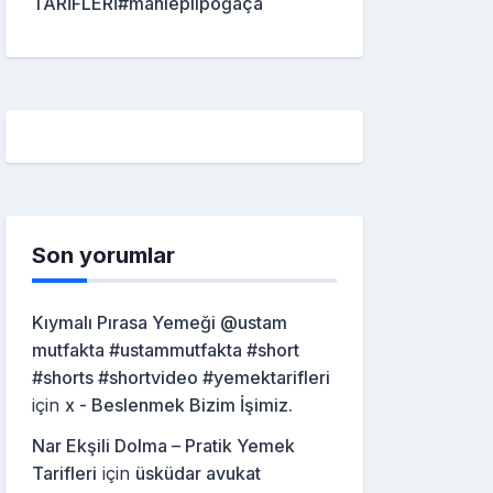
TARİFLERİ#mahleplipoğaça
Son yorumlar
Kıymalı Pırasa Yemeği @ustam
mutfakta #ustammutfakta #short
#shorts #shortvideo #yemektarifleri
için
x - Beslenmek Bizim İşimiz.
Nar Ekşili Dolma – Pratik Yemek
Tarifleri
için
üsküdar avukat