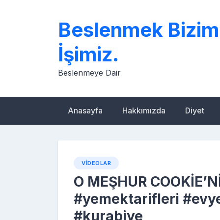
Skip
to
Beslenmek Bizim
content
İşimiz.
Beslenmeye Dair
Anasayfa
Hakkımızda
Diyet
VIDEOLAR
O MEŞHUR COOKİE’Nİ
#yemektarifleri #evy
#kurabiye