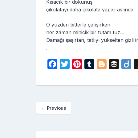
Kısacık bir dokunuş,
çikolatayı daha çikolata yapar aslında.
O yüzden bitterle çalışırken
her zaman minicik bir tutam tuz…
Damağı şaşırtan, tatlıyı yükselten gizli 
.
F
T
Pi
T
Bl
B
D
a
w
nt
u
o
uf
i
c
itt
er
m
g
fe
o
e
er
e
bl
g
r
b
st
r
er
←
Previous
o
o
k