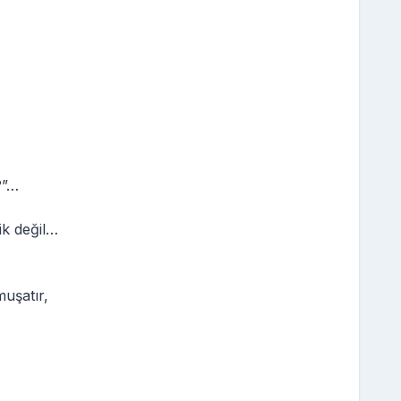
?”…
ik değil…
muşatır,