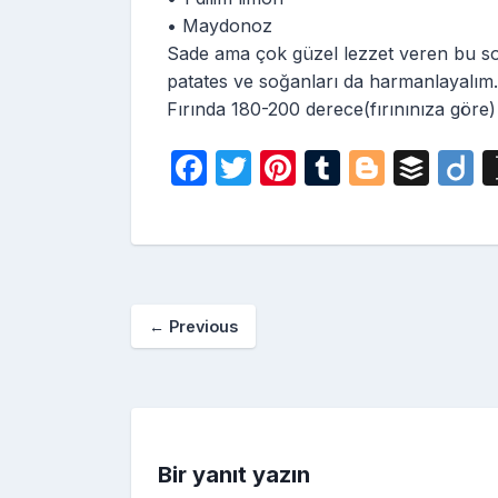
• Maydonoz
Sade ama çok güzel lezzet veren bu so
patates ve soğanları da harmanlayalım.
Fırında 180-200 derece(fırınınıza göre)
F
T
Pi
T
Bl
B
D
a
w
nt
u
o
uf
i
c
itt
er
m
g
fe
o
e
er
e
bl
g
r
b
st
r
er
←
Previous
o
o
k
Bir yanıt yazın