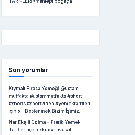
TARİFLERİ#mahleplipoğaça
Son yorumlar
Kıymalı Pırasa Yemeği @ustam
mutfakta #ustammutfakta #short
#shorts #shortvideo #yemektarifleri
için
x - Beslenmek Bizim İşimiz.
Nar Ekşili Dolma – Pratik Yemek
Tarifleri
için
üsküdar avukat