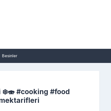
Besinler
 ❄️🍣 #cooking #food
mektarifleri