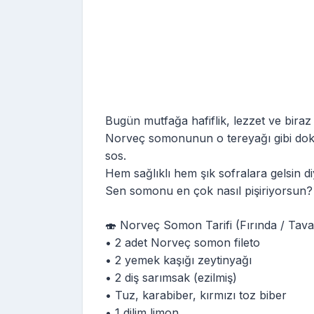
Bugün mutfağa hafiflik, lezzet ve biraz
Norveç somonunun o tereyağı gibi dokus
sos.
Hem sağlıklı hem şık sofralara gelsin di
Sen somonu en çok nasıl pişiriyorsun?
🍣 Norveç Somon Tarifi (Fırında / Tav
• 2 adet Norveç somon fileto
• 2 yemek kaşığı zeytinyağı
• 2 diş sarımsak (ezilmiş)
• Tuz, karabiber, kırmızı toz biber
• 1 dilim limon