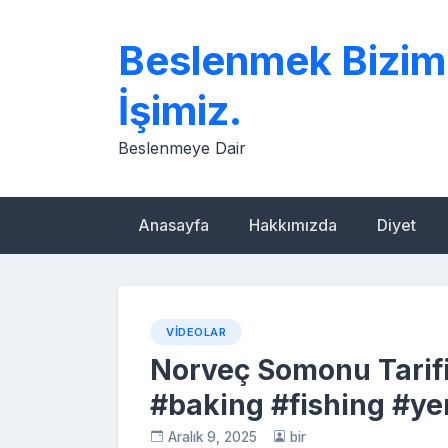
Skip
to
Beslenmek Bizim
content
İşimiz.
Beslenmeye Dair
Anasayfa
Hakkımızda
Diyet
VIDEOLAR
Norveç Somonu Tarifi
#baking #fishing #ye
Aralık 9, 2025
bir