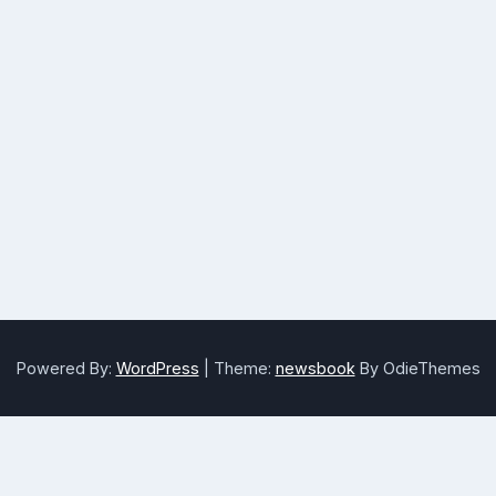
Powered By:
WordPress
|
Theme:
newsbook
By OdieThemes