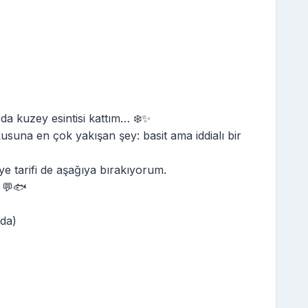
 da kuzey esintisi kattım… ❄️✨
una en çok yakışan şey: basit ama iddialı bir
ye tarifi de aşağıya bırakıyorum.
 💬🐟
ada)