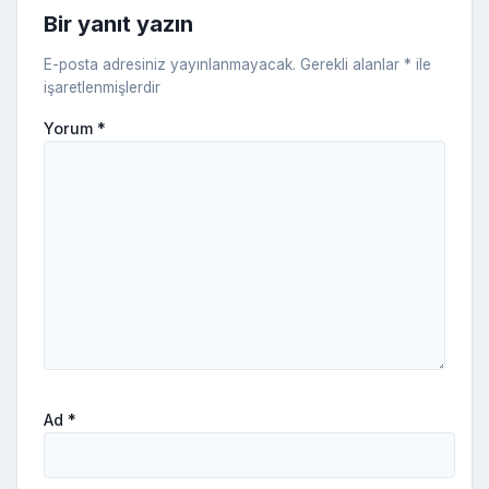
ni
Bir yanıt yazın
ki
E-posta adresiniz yayınlanmayacak.
Gerekli alanlar
*
ile
işaretlenmişlerdir
Yorum
*
Ad
*