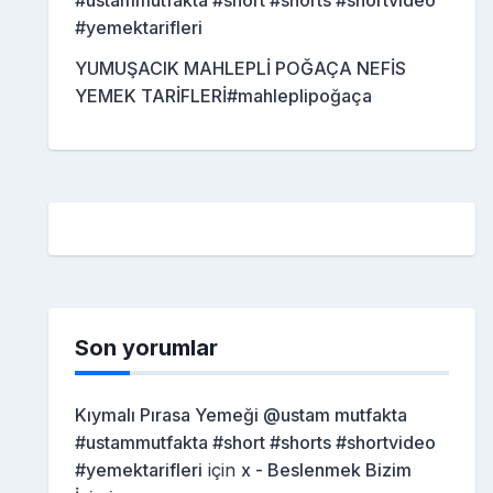
#ustammutfakta #short #shorts #shortvideo
#yemektarifleri
YUMUŞACIK MAHLEPLİ POĞAÇA NEFİS
YEMEK TARİFLERİ#mahleplipoğaça
Son yorumlar
Kıymalı Pırasa Yemeği @ustam mutfakta
#ustammutfakta #short #shorts #shortvideo
#yemektarifleri
için
x - Beslenmek Bizim