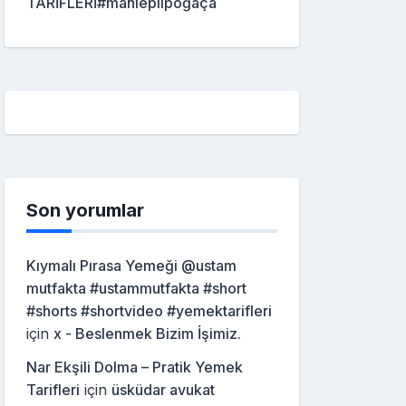
TARİFLERİ#mahleplipoğaça
Son yorumlar
Kıymalı Pırasa Yemeği @ustam
mutfakta #ustammutfakta #short
#shorts #shortvideo #yemektarifleri
için
x - Beslenmek Bizim İşimiz.
Nar Ekşili Dolma – Pratik Yemek
Tarifleri
için
üsküdar avukat