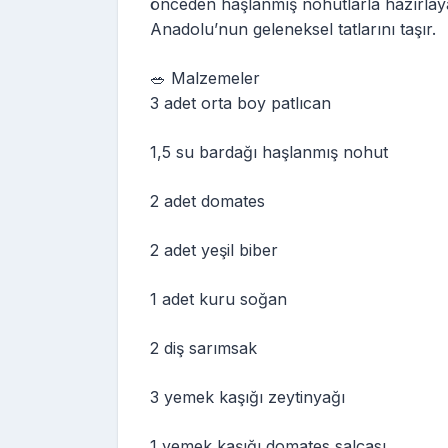
önceden haşlanmış nohutlarla hazırlaya
Anadolu’nun geleneksel tatlarını taşır.
🥗 Malzemeler
3 adet orta boy patlıcan
1,5 su bardağı haşlanmış nohut
2 adet domates
2 adet yeşil biber
1 adet kuru soğan
2 diş sarımsak
3 yemek kaşığı zeytinyağı
1 yemek kaşığı domates salçası