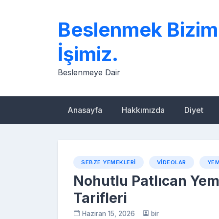
Skip
to
Beslenmek Bizim
content
İşimiz.
Beslenmeye Dair
Anasayfa
Hakkımızda
Diyet
SEBZE YEMEKLERI
VIDEOLAR
YEM
Nohutlu Patlıcan Yem
Tarifleri
Haziran 15, 2026
bir