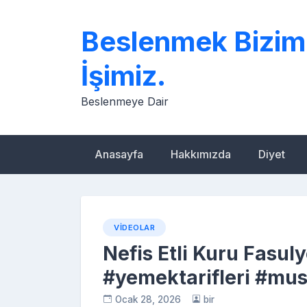
Skip
to
Beslenmek Bizim
content
İşimiz.
Beslenmeye Dair
Anasayfa
Hakkımızda
Diyet
VIDEOLAR
Nefis Etli Kuru Fasulye
#yemektarifleri #mus
Ocak 28, 2026
bir