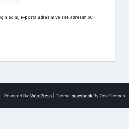
için adım, e-posta adresim ve site adresim bu
Powered By:
WordPress
|
Theme:
newsbook
By OdieThemes