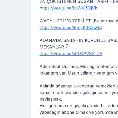
EN ÇOK İSTENEN SOĞAN TARİFİ HER
https://youtu.be/bsWVj50jjVk
WAGYU ETİ VS YERLİ ET (Bu paraya de
https://youtu.be/iBmyKJCkuGQ
ADANA’DA SABAHIN KÖRÜNDE BAŞL
MEKANLAR 👇
https://youtu.be/s0LOPVK2_DA
Adım Suat Durmuş. Mesleğim otomotiv.
lokantam var. Uzun yıllardır yaptığım y
Aslında ağzımızı sulandıran yemekleri
kanalın farkı elimden geldiğince her yo
paylaşmak.
Her gün ama en geç iki günde bir vide
yapacağın abone olmak ve yorumda ist