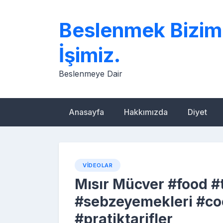
Skip
to
Beslenmek Bizim
content
İşimiz.
Beslenmeye Dair
Anasayfa
Hakkımızda
Diyet
VIDEOLAR
Mısır Mücver #food #t
#sebzeyemekleri #coo
#pratiktarifler