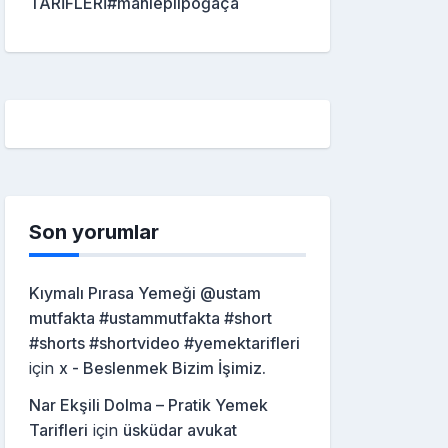
TARİFLERİ#mahleplipoğaça
Son yorumlar
Kıymalı Pırasa Yemeği @ustam
mutfakta #ustammutfakta #short
#shorts #shortvideo #yemektarifleri
için
x - Beslenmek Bizim İşimiz.
Nar Ekşili Dolma – Pratik Yemek
Tarifleri
için
üsküdar avukat