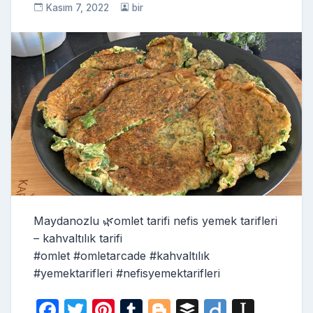
Kasım 7, 2022
bir
Maydanozlu 🌿omlet tarifi nefis yemek tarifleri
– kahvaltılık tarifi
#omlet #omletarcade #kahvaltılık
#yemektarifleri #nefisyemektarifleri
F
T
Pi
T
Bl
B
Di
In