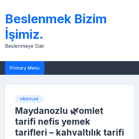
Skip
to
Beslenmek Bizim
content
İşimiz.
Beslenmeye Dair
Primary Menu
VIDEOLAR
Maydanozlu 🌿omlet
tarifi nefis yemek
tarifleri – kahvaltılık tarifi