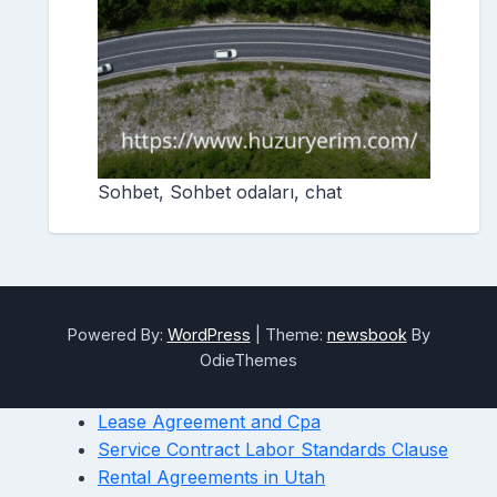
Sohbet, Sohbet odaları, chat
Powered By:
WordPress
|
Theme:
newsbook
By
OdieThemes
Lease Agreement and Cpa
Service Contract Labor Standards Clause
Rental Agreements in Utah