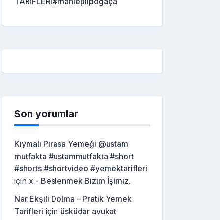
TARİFLERİ#mahleplipoğaça
Son yorumlar
Kıymalı Pırasa Yemeği @ustam
mutfakta #ustammutfakta #short
#shorts #shortvideo #yemektarifleri
için
x - Beslenmek Bizim İşimiz.
Nar Ekşili Dolma – Pratik Yemek
Tarifleri
için
üsküdar avukat