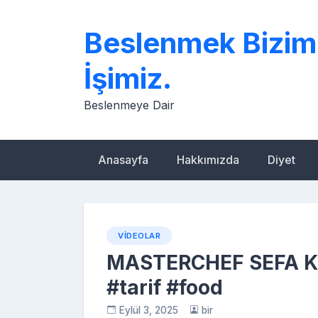
Skip
to
Beslenmek Bizim
content
İşimiz.
Beslenmeye Dair
Anasayfa
Hakkımızda
Diyet
VIDEOLAR
MASTERCHEF SEFA KÖ
#tarif #food
Eylül 3, 2025
bir