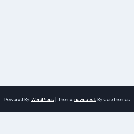
Powered By:
WordPress
|
Theme:
newsbook
By OdieThemes