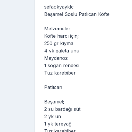
sefaokyayklc
Beşamel Soslu Patlıcan Köfte
Malzemeler
Köfte harcı için;
250 gr kıyma
4 yk galeta unu
Maydanoz
1 soğan rendesi
Tuz karabiber
Patlıcan
Beşamel;
2 su bardağı süt
2 yk un
1 yk tereyağ
Tuz karabiber